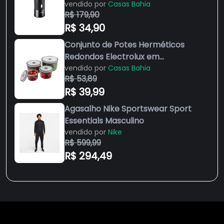
Garrafas – Preta
vendido por
Casas Bahia
R$ 179,90
R$ 34,90
Conjunto de Potes Herméticos
Redondos Electrolux em
Polipropileno – 4 Peças
vendido por
Casas Bahia
R$ 53,89
R$ 39,99
Agasalho Nike Sportswear Sport
Essentials Masculino
vendido por
Nike
R$ 599,99
R$ 294,49