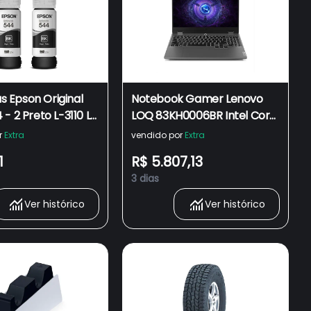
as Epson Original
Notebook Gamer Lenovo
- 2 Preto L-3110 L-
LOQ 83KH0006BR Intel Core
250
i5-13450HX 15.6" RTX 3050
r
Extra
vendido por
Extra
512GB SSD 16GB RAM
1
R$ 5.807,13
Windows 11 + Ubook
3 dias
Ver histórico
Ver histórico