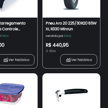
Carregamento
Pneu Aro 20 225/30R20 85W
a Controle
XL R330 Winrun
e
r
Extra
vendido por
Extra
00
R$ 440,95
4 dias
Ver histórico
Ver histórico