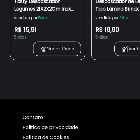
Tasty Descascador
Descascador de L
Legumes 21X2X2Cm Inox
Tipo Lâmina Brinox
Prata
Pratic em Aço Inox
vendido por
Extra
vendido por
Extra
R$ 15,91
R$ 19,90
5 dias
5 dias
Ver histórico
Ver h
Contato
Politica de privacidade
Política de Cookies