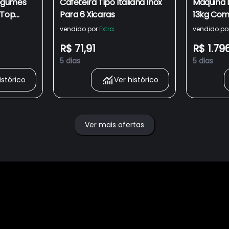
egumes
Cafeteira Tipo Italiana Inox
Máquina 
 Top
Para 6 Xicaras
13kg Com
 - 15 cm
CWN13AB 
vendido por
Extra
vendido po
R$ 71,91
R$ 1.79
5 dias
5 dias
istórico
Ver histórico
Ver mais ofertas