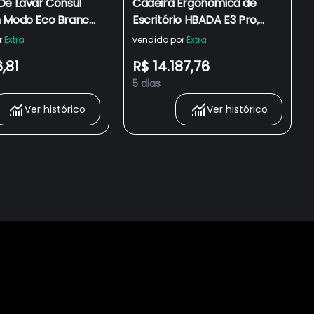
De Lavar Consul
Cadeira Ergonômica de
 Modo Eco Branca
Escritório HBADA E3 Pro,
220V - 220V
Apoio Lombar Elástico 3
r
Extra
vendido por
Extra
Zonas 8D, Encosto Cabeça
6,81
R$ 14.187,76
4D, Braços 6D, Reclinação
5 dias
140° - branco
Ver histórico
Ver histórico