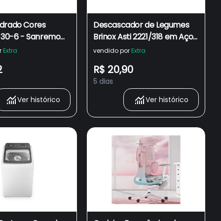
drado Cores
Descascador de Legumes
 130-6 - Sanremo
Brinox Asti 2221/318 em Aço
rado 1,9l 130-6
Inox
r
Extra
vendido por
Extra
2
R$ 20,90
5 dias
Ver histórico
Ver histórico