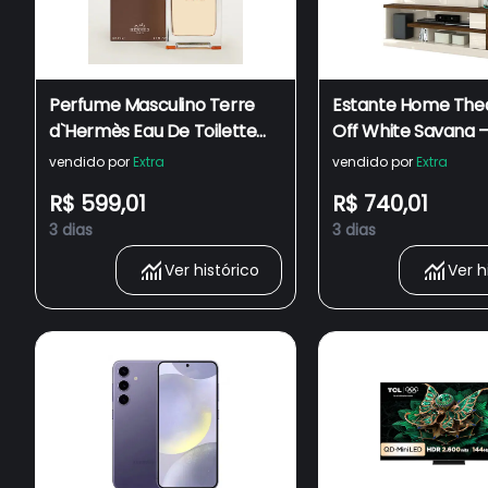
Perfume Masculino Terre
Estante Home Thea
d`Hermès Eau De Toilette
Off White Savana 
100ml ( Nova Embalagem) -
Madetec
vendido por
Extra
vendido por
Extra
hfthtf
R$ 599,01
R$ 740,01
3 dias
3 dias
Ver histórico
Ver h