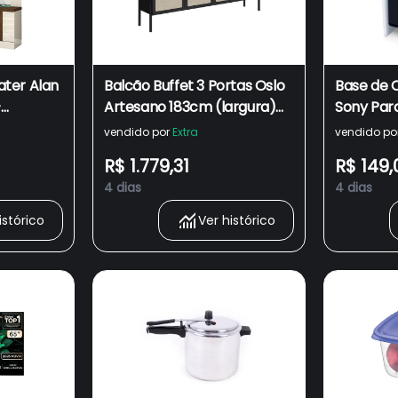
ter Alan
Balcão Buffet 3 Portas Oslo
Base de 
–
Artesano 183cm (largura)
Sony Par
MDP Nero Palha Sintética
DualSens
vendido por
Extra
vendido po
Bege Pé Madeira Maciça -
R$ 1.779,31
R$ 149,
Preto
4 dias
4 dias
istórico
Ver histórico