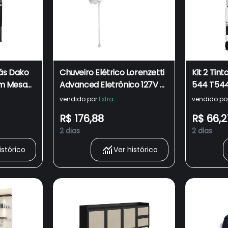
ás Dako
Chuveiro Elétrico Lorenzetti
Kit 2 Tint
m Mesa
Advanced Eletrônico 127V X
544 T544 
Chama
5400W Branco
3150 L-3
vendido por
Extra
vendido po
R$ 176,88
R$ 66,2
2 dias
2 dias
istórico
Ver histórico