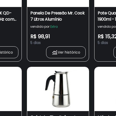
4K QD-
Panela De Pressão Mr. Cook
Pote Qua
4Hz com
7 Litros Alumínio
1900ml -
al
Pote Quad
vendido por
Extra
vendido po
Sanremo
R$ 98,91
R$ 15,3
5 dias
5 dias
istórico
Ver histórico