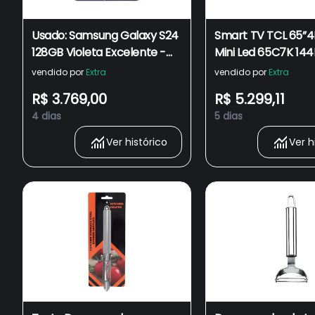
Usado: Samsung Galaxy S24
Smart TV TCL 65”
128GB Violeta Excelente -
Mini Led 65C7K 14
Trocafone
Sistema Operacion
vendido por
Extra
vendido por
Extra
Google TV
R$ 3.769,00
R$ 5.299,11
4 dias
5 dias
Ver histórico
Ver h