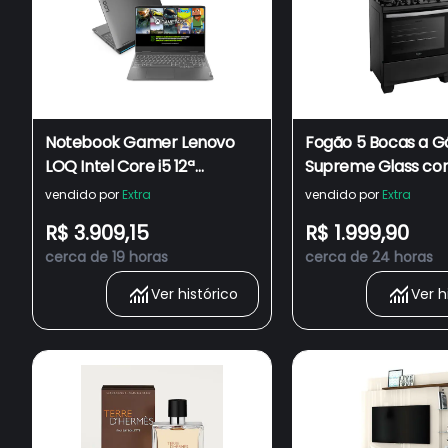
Notebook Gamer Lenovo
Fogão 5 Bocas a G
LOQ Intel Core i5 12ª
Supreme Glass co
Geração, 8GB RAM, 512GB
de Vidro e Tripla 
vendido por
Extra
vendido por
Extra
SSD, Tela Full HD 15,6,
Preto Bivolt
R$ 3.909,15
R$ 1.999,90
Windows 11 e NVIDIA
cerca de 19 horas
cerca de 24 horas
GeForce RTX 2050 -
83EU0000BR
Ver histórico
Ver h