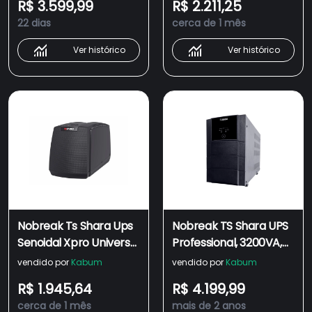
R$ 3.599,99
R$ 2.211,25
Automática, Senoidal,
C/eng USB
22 dias
cerca de 1 mês
Indicador LED, USB -
4450
Ver histórico
Ver histórico
Nobreak Ts Shara Ups
Nobreak TS Shara UPS
Senoidal Xpro Universal
Professional, 3200VA,
1800va 2bat 12v 7ah E
Saída 115V ou 220V,
vendido por
Kabum
vendido por
Kabum
Bivolt S.115v, 220 Chave
Universal, RS232,
R$ 1.945,64
R$ 4.199,99
C, eng USB 8t
2BS/2BA, Bivolt, 12
cerca de 1 mês
mais de 2 anos
Tomadas, 2 Exp