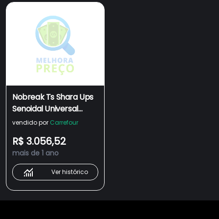
Nobreak Ts Shara Ups
Senoidal Universal
3200va 2 Baterias
vendido por
Carrefour
R$ 3.056,52
mais de 1 ano
Ver histórico