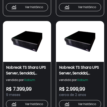
12V/18AH/45AH - 4508
Ver histórico
Ver histórico
Nobreak TS Shara UPS
Nobreak TS Shara UPS
Server, Senoidal,
Server, Senoidal,
3200VA, Saída 115V ou
3200VA, Saída 115V ou
vendido por
Kabum
vendido por
Kabum
220V, Universal, RS232,
220V, Universal, USB,
R$ 7.399,99
R$ 2.999,99
SNMP(interno), Rack 19
RS232, Rack 19 3U,
9 meses
cerca de 2 anos
3U, Bivolt, 18AH/45AH -
Bivolt, 8 Tomadas,
6901
18AH/45AH - 6900
Ver histórico
Ver histórico