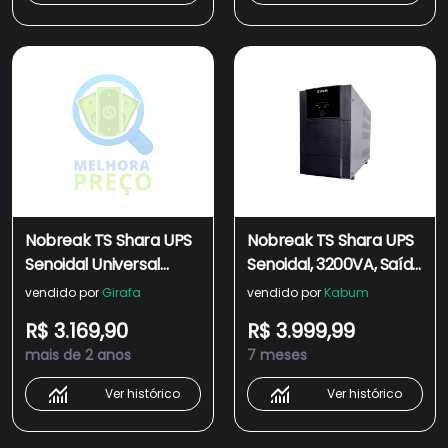
Nobreak TS Shara UPS
Nobreak TS Shara UPS
Senoidal Universal
Senoidal, 3200VA, Saída
3200VA 12 Tomadas
115V ou 220V, Universal,
vendido por
Girafa
vendido por
Kabum
Bivolt 4452
USB, RS232, 2BS/2BA, 12
R$ 3.169,90
R$ 3.999,99
Tomadas, Bivolt, 24V, 2
mais de 2 anos
7 meses
EXP 18AH/45AH - 4518
Ver histórico
Ver histórico