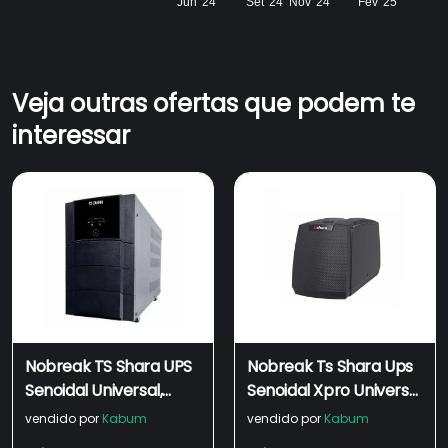
Jun '24
Set '24
Nov '24
Fev '25
Veja outras ofertas que podem te
interessar
Nobreak TS Shara UPS
Nobreak Ts Shara Ups
Senoidal Universal,
Senoidal Xpro Universal
3200VA, 2 Baterias
1500va 2bat 12v 7ah E.
vendido por
Kabum
vendido por
Kabum
Internas, Entrada Bivolt
Bivolt S.115v/220 Chave