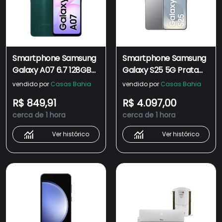
Smartphone Samsung
Smartphone Samsung
Galaxy A07 6.7 128GB
Galaxy S25 5G Prata
4GB Camera Dupla -
256GB, Tela de 6.2",
vendido por
Casas Bahia
vendido por
Casas Bahia
Verde
12GB RAM, AI
R$ 849,91
R$ 4.097,00
Inteligência Artificial,
cerca de 1 hora
cerca de 1 hora
IP68, Processador
Snapdragon 8 Elite e
Ver histórico
Ver histórico
Câmera Tripla