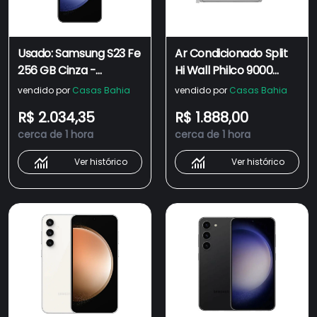
Usado: Samsung S23 Fe
Ar Condicionado Split
256 GB Cinza -
Hi Wall Philco 9000
Excelente
BTU/h Frio PAC9FI –
vendido por
Casas Bahia
vendido por
Casas Bahia
220 Volts - 220V
R$ 2.034,35
R$ 1.888,00
cerca de 1 hora
cerca de 1 hora
Ver histórico
Ver histórico