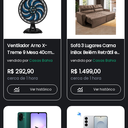
Ventilador Arno X-
Sofá 3 Lugares Cama
Treme 9 Mesa 40cm
inBox Belém Retrátil e
VE90 - 110V
Reclinável Revestido
vendido por
Casas Bahia
vendido por
Casas Bahia
em Suede Velusoft -
R$ 292,90
R$ 1.499,00
200cm de largura
cerca de 1 hora
cerca de 1 hora
Ver histórico
Ver histórico