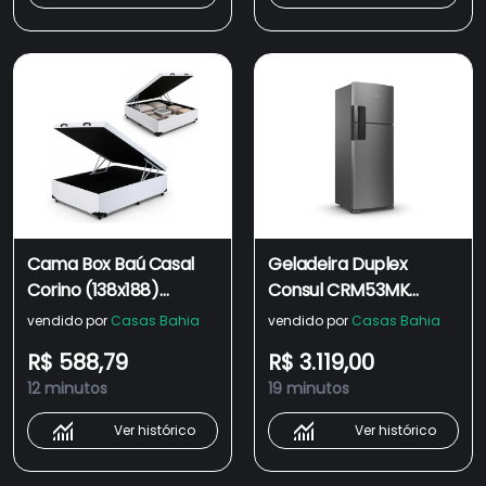
Cama Box Baú Casal
Geladeira Duplex
Corino (138x188)
Consul CRM53MK
Reforçada - Branco
Inverter 455L Frost
vendido por
Casas Bahia
vendido por
Casas Bahia
Free Inox - 110V
R$ 588,79
R$ 3.119,00
12 minutos
19 minutos
Ver histórico
Ver histórico