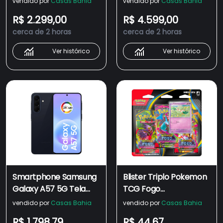
vendido por
Casas Bahia
vendido por
Casas Bahia
Turismo 7
R$ 2.299,00
R$ 4.599,00
cerca de 2 horas
cerca de 2 horas
Ver histórico
Ver histórico
Smartphone Samsung
Blister Triplo Pokemon
Galaxy A57 5G Tela
TCG Fogo
6.7" 128GB Câmera
Fantasmagórico
vendido por
Casas Bahia
vendido por
Casas Bahia
50MP Azul Escuro
Copag - Cor: Cottonee
R$ 1.798,79
R$ 44,67