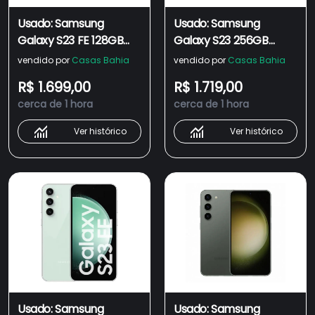
Usado: Samsung
Usado: Samsung
Galaxy S23 FE 128GB
Galaxy S23 256GB
Creme - Excelente
Preto - Excelente
vendido por
Casas Bahia
vendido por
Casas Bahia
R$ 1.699,00
R$ 1.719,00
cerca de 1 hora
cerca de 1 hora
Ver histórico
Ver histórico
Usado: Samsung
Usado: Samsung