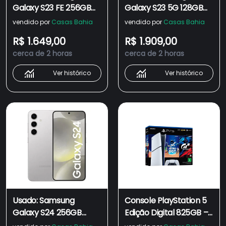
Galaxy S23 FE 256GB
Galaxy S23 5G 128GB
Verde - Excelente
Verde Muito Bom -
vendido por
Casas Bahia
vendido por
Casas Bahia
Trocafone
R$ 1.649,00
R$ 1.909,00
cerca de 2 horas
cerca de 2 horas
Ver histórico
Ver histórico
Usado: Samsung
Console PlayStation 5
Galaxy S24 256GB
Edição Digital 825GB –
Cinza - Muito Bom
ASTRO BOT e Gran