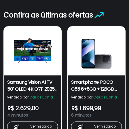
Confira as últimas ofertas
Samsung Vision AI TV
Smartphone POCO
50" QLED 4K Q7F 2025,
C85 6+6GB + 128GB,
Pontos Quânticos,
Preto
vendido por
Casas Bahia
vendido por
Casas Bahia
Processador com AI,
R$ 2.629,00
R$ 1.699,99
Art Store, Alexa
4 minutos
6 minutos
Ver histórico
Ver histórico