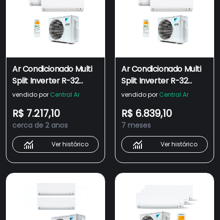
Ar Condicionado Multi
Ar Condicionado Multi
Split Inverter R-32
Split Inverter R-32
Daikin 18.000 Btus (1
Daikin 18.000 Btus (2x
vendido por
Central Ar
vendido por
Central Ar
Evap 9.000 e 1 Evap
Evap 9.000)
R$ 7.217,10
R$ 6.839,10
12.000) Quente/frio
Quente/Frio 220V
cerca de 2 anos
7 meses
220V Monofásico
Monofásico
Ver histórico
Ver histórico