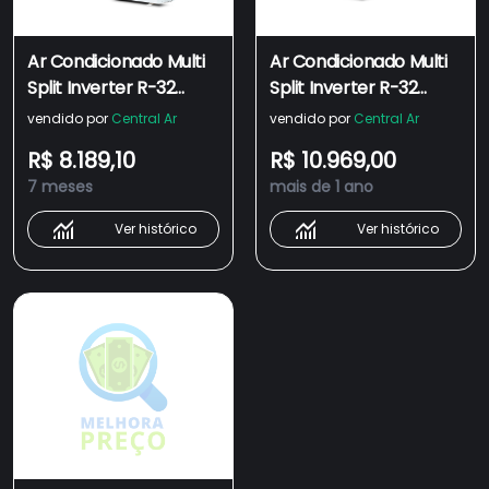
Ar Condicionado Multi
Ar Condicionado Multi
Split Inverter R-32
Split Inverter R-32
Daikin 18.000 Btus (2x
Daikin 18.000 Btus (3x
vendido por
Central Ar
vendido por
Central Ar
Evap 12.000)
Evap 9000) Frio 220V
R$ 8.189,10
R$ 10.969,00
Quente/frio 220V
7 meses
mais de 1 ano
Monofásico
Ver histórico
Ver histórico