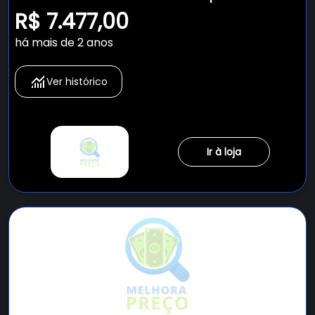
R-32 Daikin 18.000 BTUs (2x Evap HW
R$ 7.477,00
9.000) Quente/Frio 220V
há mais de 2 anos
Ver histórico
Ir à loja