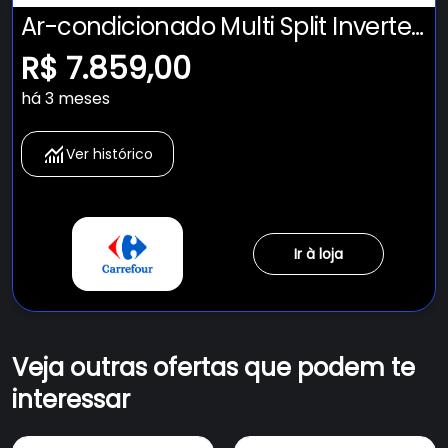
Ar-condicionado Multi Split Inverter
R-32 Daikin 18.000 Btus (2x Evap Hw
R$ 7.859,00
9.000) Quente/frio 220v
há 3 meses
Ver histórico
Ir à loja
Veja outras ofertas que podem te
interessar