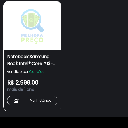
Notebook Samsung
Book Intel® Core™ I3-
1115g4, Windows 11
vendido por
Carrefour
Home, 4gb, 256gb Ssd,
R$ 2.999,00
15.6" Full Hd Led Cinza
mais de 1 ano
Ver histórico