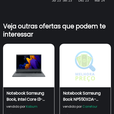
Jul '23
Set '23
Dez '23
Mar '24
Veja outras ofertas que podem te
interessar
Notebook Samsung
Notebook Samsung
Book, Intel Core I3-
Book NP550XDA-
1115G4, 4GB RAM, SSD
KP3BR Intel Celeron
vendido por
Kabum
vendido por
Carrefour
256GB, 15.6 Full HD,
Dual-Core 6305 4GB