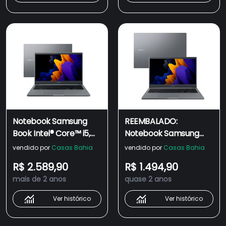
Np550xda-kv3br
Notebook Samsung
REEMBALADO:
Book Intel® Core™ i5,
Notebook Samsung
8GB, 256GB SSD, Intel
Book Intel® Celeron
vendido por
Casas Bahia
vendido por
Casas Bahia
Iris Xe, 15.6'' Full HD LED
Dual-Core 4GB 256GB
R$ 2.589,90
R$ 1.494,90
SSD Tela Full HD 15.6
mais de 2 anos
quase 2 anos
Ver histórico
Ver histórico