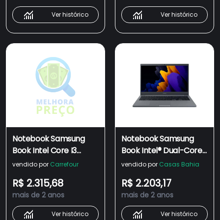
KP3BR
Ver histórico
Ver histórico
Notebook Samsung
Notebook Samsung
Book Intel Core I3
Book Intel® Dual-Core
1115g4 11 Geração
- Windows 11 Home,
vendido por
Carrefour
vendido por
Casas Bahia
4.10ghz, 4gb Ddr4,
4GB, 256GB SSD, Tela
R$ 2.315,68
R$ 2.203,17
256gb Ssd Nvme, Tela
15.6" Full HD LED
mais de 2 anos
mais de 2 anos
Full Hd 15.6&quot;,
Windows 11, Cinza -
Ver histórico
Ver histórico