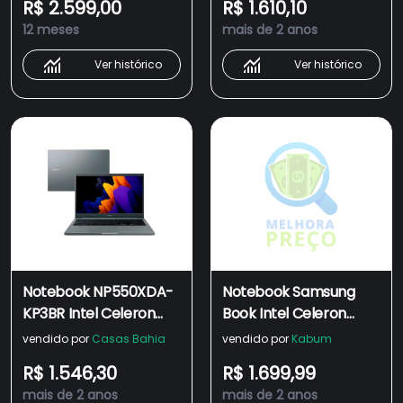
R$ 2.599,00
R$ 1.610,10
Windows 11 Home,
256 GB SSD Tela 15,6"
12 meses
mais de 2 anos
Cinza Chumbo -
Full HD Windows 11
NP550XDA-KV3BR
Ver histórico
Ver histórico
Notebook NP550XDA-
Notebook Samsung
KP3BR Intel Celeron
Book Intel Celeron
Dual-Core 4GB 256GB
Dual-Core, 4GB RAM,
vendido por
Casas Bahia
vendido por
Kabum
SSD Tela 15,6
SSD 256GB, 15.6 Full HD,
R$ 1.546,30
R$ 1.699,99
Polegadas Full HD
Windows 11 Home,
mais de 2 anos
mais de 2 anos
Wind11 Samsung
Cinza - NP550XDA-