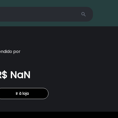
Search
endido por
R$ NaN
Ir à loja