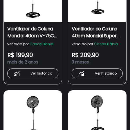
Ventilador de Coluna
Ventilador de Coluna
Mondial 40cm V-75C-
40cm Mondial Super
6P Super Power 6 Pás 3
Power VSP40C 6 Pás 3
vendido por
Casas Bahia
vendido por
Casas Bahia
Velocidades 140W -
Velocidades
R$ 199,90
R$ 209,90
Preto
Preto/Prata
mais de 2 anos
3 meses
Ver histórico
Ver histórico