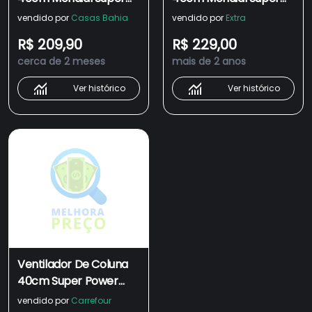
Power VSP40C 6 Pás 3
Power VSP40C 6 Pás 3
vendido por
Casas Bahia
vendido por
Extra
Velocidades
Velocidades
R$ 209,90
R$ 229,00
Preto/Prata
Preto/Prata
cerca de 2 meses
mais de 2 anos
Ver histórico
Ver histórico
Ventilador De Coluna
40cm Super Power
Vsp40c 6 Pás 3
vendido por
Carrefour