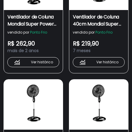
Ventilador de Coluna
Ventilador de Coluna
Mondial Super Power
40cm Mondial Super
40cm 6 Pás 3
Power VSP40C 6 Pás 3
vendido por
Ponto Frio
vendido por
Ponto Frio
Velocidades
Velocidades
R$ 262,90
R$ 219,90
Preto/Prata
mais de 2 anos
7 meses
Ver histórico
Ver histórico