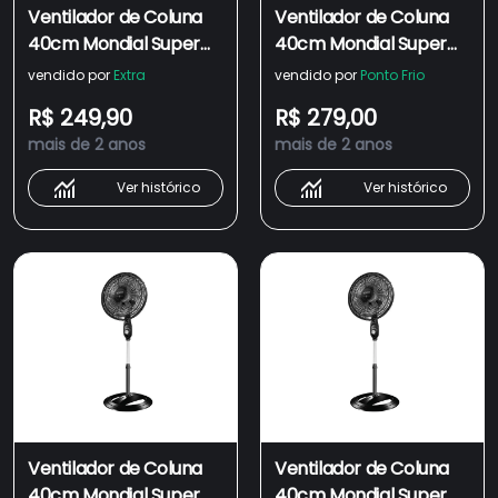
Ventilador de Coluna
Ventilador de Coluna
40cm Mondial Super
40cm Mondial Super
Power VSP40C 6 Pás 3
Power VSP40C 6 Pás 3
vendido por
Extra
vendido por
Ponto Frio
Velocidades
Velocidades
R$ 249,90
R$ 279,00
Preto/Prata
Preto/Prata
mais de 2 anos
mais de 2 anos
Ver histórico
Ver histórico
Ventilador de Coluna
Ventilador de Coluna
40cm Mondial Super
40cm Mondial Super