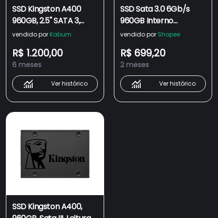
SSD Kingston A400
SSD Sata 3.0 6Gb/s
960GB, 2.5" SATA 3,
960GB Interno
Leitura 500MB/s E
Kingston A400
vendido por
Kabum
vendido por
Shopee
Gravação 450MB/s -
SA400S37/960G
R$ 1.200,00
R$ 699,20
Sa400s37/960g
Leitura Até 500Mb/s e
6 meses
2 meses
Gravação Até
450Mb/s Cor Preto
Ver histórico
Ver histórico
SSD Kingston A400,