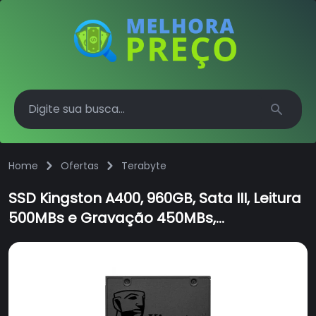
Search
Home
Ofertas
Terabyte
SSD Kingston A400, 960GB, Sata III, Leitura
500MBs e Gravação 450MBs,
SA400S37/960G - IMP