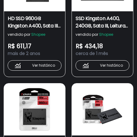
HD SSD 960GB
SSD Kingston A400,
Kingston A400, Sata III
240GB, Sata III, Leitura
6GB/s, Leitura
500MBs Gravação
vendido por
Shopee
vendido por
Shopee
500MB/s, Gravação
350MBs,
R$ 611,17
R$ 434,18
450MB/s -
SA400S37/240G
mais de 2 anos
cerca de 1 mês
SA400S37/960G
Ver histórico
Ver histórico