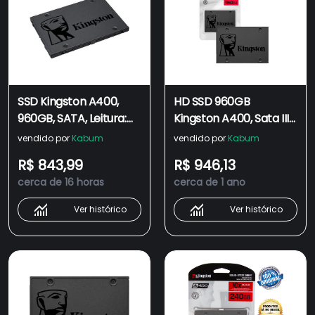
SSD Kingston A400,
HD SSD 960GB
960GB, SATA, Leitura:
Kingston A400, Sata III
500MB/s e Gravação:
6GB/S, Leitura
vendido por
Kabum
vendido por
Kabum
450MB/s -
500MB/S, Gravação
R$ 843,99
R$ 946,13
SA400S37/960G
450MB/S -
cerca de 16 horas
cerca de 1 ano
Sa400s37/960g
Ver histórico
Ver histórico