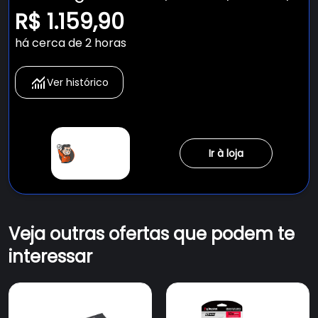
Leitura 500MBs e Gravação
R$ 1.159,90
450MBs, SA400S37/960G - IMP
há cerca de 2 horas
Ver histórico
Ir à loja
Veja outras ofertas que podem te
interessar