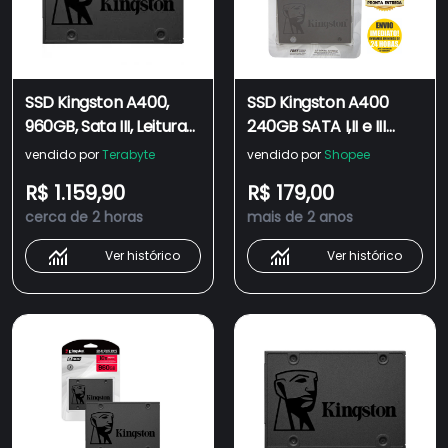
SSD Kingston A400,
SSD Kingston A400
960GB, Sata III, Leitura
240GB SATA I,II e III
500MBs e Gravação
Leitura 500MB/s,
vendido por
Terabyte
vendido por
Shopee
450MBs,
Gravação 350MB/s -
R$ 1.159,90
R$ 179,00
SA400S37/960G - IMP
SA400S37/240G
cerca de 2 horas
mais de 2 anos
Original
Ver histórico
Ver histórico