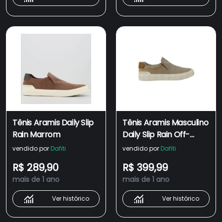
Tênis Aramis Daily Slip
Tênis Aramis Masculino
Rain Marrom
Daily Slip Rain Off-
White
vendido por
Dafiti
vendido por
Dafiti
R$ 289,90
R$ 399,99
mais de 1 ano
mais de 1 ano
Ver histórico
Ver histórico