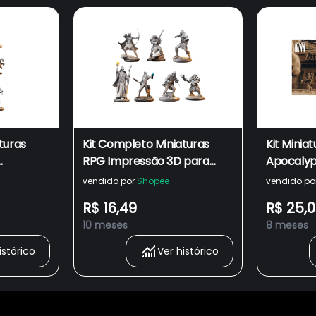
turas
Kit Completo Miniaturas
Kit Miniat
RPG Impressão 3D para
Apocalyp
a D&D
D&D Dungeons and
Fallout 
vendido por
Shopee
vendido po
gons DnD
Dragons DnD
Zombicid
R$ 16,49
R$ 25,
10 meses
8 meses
istórico
Ver histórico