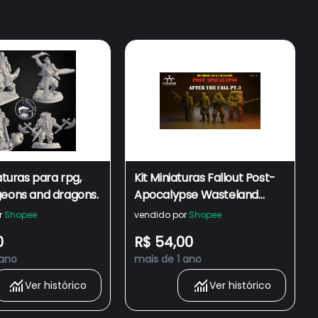
iaturas para rpg,
Kit Miniaturas Fallout Post-
geons and dragons.
Apocalypse Wasteland
para Wargames Zona Alfa
r
Shopee
vendido por
Shopee
Infinity
0
R$ 54,00
 ano
mais de 1 ano
Ver histórico
Ver histórico