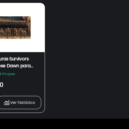
uras Survivors
se Dawn para
Wasteland Warfare
r
Shopee
e Zona Alfa
00
Ver histórico