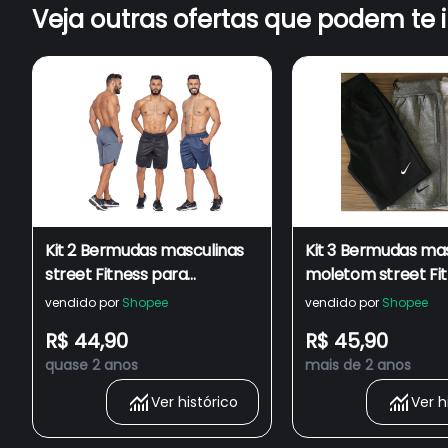
Veja outras ofertas que podem te 
Kit 2 Bermudas masculinas
Kit 3 Bermudas ma
street Fitness para
moletom street Fi
atividade física e academia
para atividade físi
vendido por
Shopee
vendido por
Shopee
Garra Sport
academia Sport
R$ 44,90
R$ 45,90
quase 2 anos
mais de 2 anos
Ver histórico
Ver h