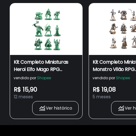
Kit Completo Miniaturas
Kit Completo Minia
Heroi Elfo Mago RPG
Monstro Vilão RPG
Impressão 3D para D&D
Impressão 3D par
vendido por
Shopee
vendido por
Shopee
Dungeons and Dragons DnD
Dungeons and Dra
R$ 15,90
R$ 19,08
12 meses
5 meses
Ver histórico
Ver h