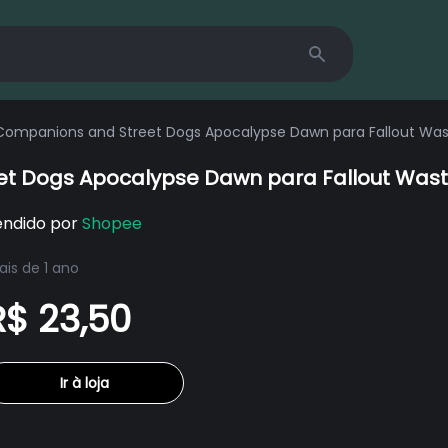
Search
 Companions and Street Dogs Apocalypse Dawn para Fallout Wa
et Dogs Apocalypse Dawn para Fallout Wast
endido por
Shopee
is de 1 ano
R$ 23,50
Ir à loja