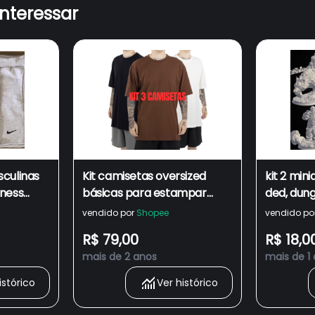
interessar
sculinas
Kit camisetas oversized
kit 2 min
tness
básicas para estampar
ded, dun
ca e
modelagem street wear fio
vendido por
Shopee
vendido po
30.1 penteado
R$ 79,00
R$ 18,0
mais de 2 anos
mais de 1
istórico
Ver histórico