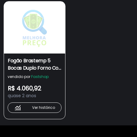
Fogão Brastemp 5
Bocas Duplo Forno Cor
Inox Com Botões
vendido por
Fastshop
Removíveis E Exclusivo
R$ 4.060,92
Aro Protetor -
quase 2 anos
BFD5NCR 110
Ver histórico