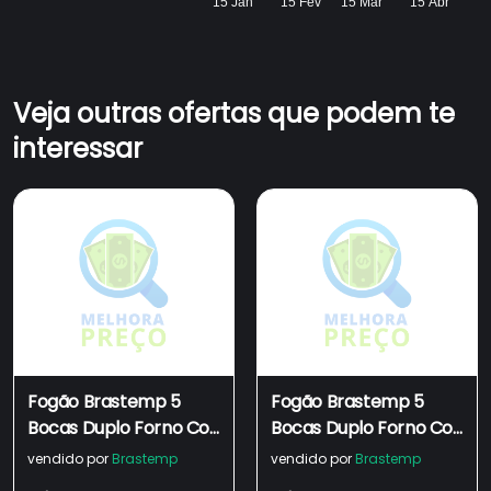
15 Jan
15 Fev
15 Mar
15 Abr
Veja outras ofertas que podem te
interessar
Fogão Brastemp 5
Fogão Brastemp 5
Bocas Duplo Forno Cor
Bocas Duplo Forno Cor
Inox Com Botões
Inox Com Botões
vendido por
Brastemp
vendido por
Brastemp
Removíveis E Exclusivo
Removíveis E Exclusivo