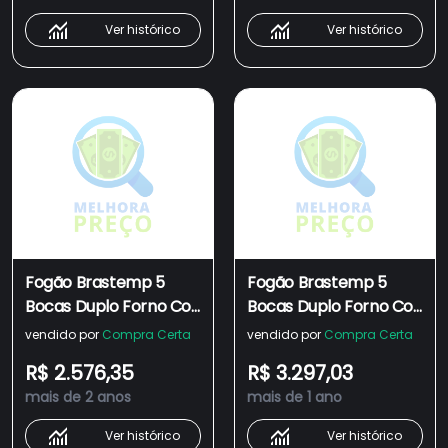
Ver histórico
Ver histórico
Fogão Brastemp 5
Fogão Brastemp 5
Bocas Duplo Forno Cor
Bocas Duplo Forno Cor
Inox Com Botões
Inox Com Botões
vendido por
Compra Certa
vendido por
Compra Certa
Removíveis E Exclusivo
Removíveis E Exclusivo
R$ 2.576,35
R$ 3.297,03
Aro Protetor -
Aro Protetor -
mais de 2 anos
mais de 1 ano
BFD5NCRNS1_WEXCELE_CH3583456
BFD5NCR
Ver histórico
Ver histórico