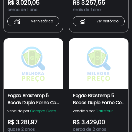
R$ 3.020,05
R$ 3.257,55
Aro Protetor -
Aro Protetor -
cerca de 1 ano
mais de 1 ano
BFD5NCR
BFD5NCR
Ver histórico
Ver histórico
Fogão Brastemp 5
Fogão Brastemp 5
Bocas Duplo Forno Cor
Bocas Duplo Forno Cor
Inox Com Botões
Inox Com Botões
vendido por
Compra Certa
vendido por
Carrefour
Removíveis E Exclusivo
Removíveis E Exclusivo
R$ 3.281,97
R$ 3.429,00
Aro Protetor -
Aro Protetor -
quase 2 anos
cerca de 2 anos
BFD5NCR
BFD5NCR 110V