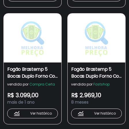
Fogão Brastemp 5
Fogão Brastemp 5
Bocas Duplo Forno Cor
Bocas Duplo Forno Cor
Inox Com Botões
Inox Com Botões
vendido por
Compra Certa
vendido por
Fastshop
Removíveis E Exclusivo
Removíveis E Exclusivo
R$ 3.099,00
R$ 2.969,10
Aro Protetor - Outlet -
Aro Protetor -
mais de 1 ano
8 meses
BFD5NCR_OUT
BFD5NCR 220
Ver histórico
Ver histórico