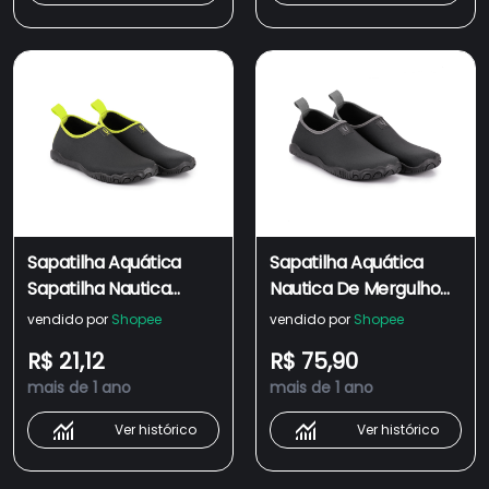
Sapatilha Aquática
Sapatilha Aquática
Sapatilha Nautica
Nautica De Mergulho
Neoprene De Praia
Natação Pesca
vendido por
Shopee
vendido por
Shopee
Mergulho Pesca
Antiderrapante Hibrida
R$ 21,12
R$ 75,90
Natação
Neoprene Unissex
mais de 1 ano
mais de 1 ano
Ver histórico
Ver histórico