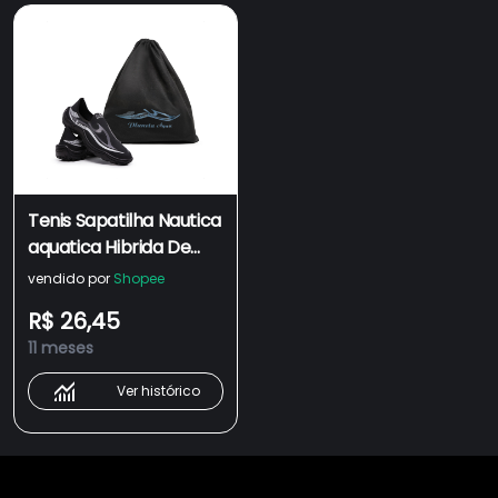
Tenis Sapatilha Nautica
aquatica Hibrida De
Neoprene Super
vendido por
Shopee
Confortavel Para
R$ 26,45
Caminhada Pesca
11 meses
Ciclismo Top
Ver histórico