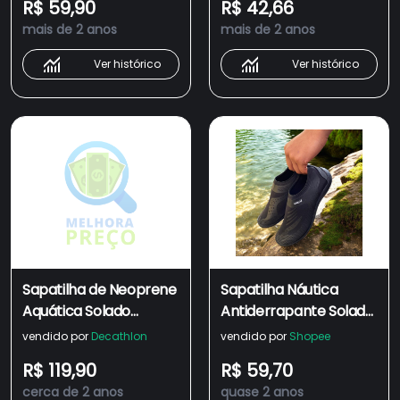
R$ 59,90
R$ 42,66
Confrotável Solado
mais de 2 anos
mais de 2 anos
Borracha Promoção
Envio Imediato
Ver histórico
Ver histórico
Sapatilha de Neoprene
Sapatilha Náutica
Aquática Solado
Antiderrapante Solado
Antiderrapante
de Borracha Masculino
vendido por
Decathlon
vendido por
Shopee
Confortavel Leve
e Feminina para Trilha
R$ 119,90
R$ 59,70
Esportes Aquaticos
Pesca Praia
cerca de 2 anos
quase 2 anos
Lançamento