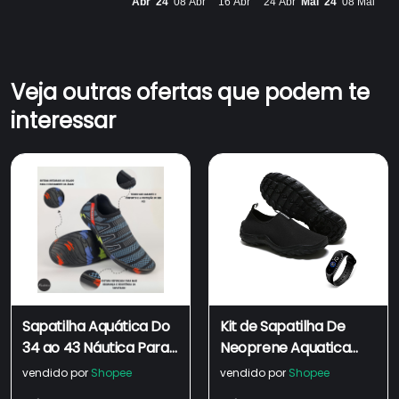
Abr '24
08 Abr
16 Abr
24 Abr
Mai '24
08 Mai
Veja outras ofertas que podem te
interessar
Sapatilha Aquática Do
Kit de Sapatilha De
34 ao 43 Náutica Para
Neoprene Aquatica
Pesca Natação
Tenis de Pesca Nautica
vendido por
Shopee
vendido por
Shopee
Esportes Calce Fácil
Praia Com Relógio