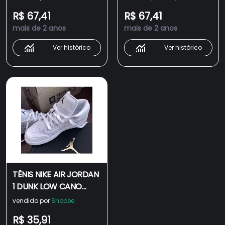
Laranja/Preto/Roxo/Vermelho
FEMININO E MASCULINO
R$ 67,41
R$ 67,41
Low Super desconto
CONFIRA
mais de 2 anos
mais de 2 anos
Ver histórico
Ver histórico
TÊNIS NIKE AIR JORDAN
1 DUNK LOW CANO
BAIXO TODO BRANCO
vendido por
Shopee
FEMININO E MASCULINO
R$ 35,91
CONFIRA ! Envio Rapido