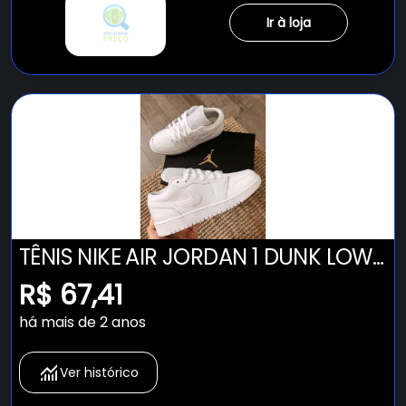
Ir à loja
TÊNIS NIKE AIR JORDAN 1 DUNK LOW
CANO BAIXO TODO BRANCO
R$ 67,41
FEMININO E MASCULINO CONFIRA !
há mais de 2 anos
Ver histórico