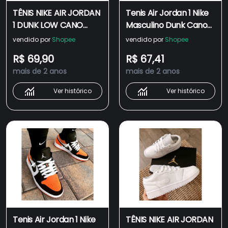
TÊNIS NIKE AIR JORDAN
Tenis Air Jordan 1 Nike
1 DUNK LOW CANO
Masculino Dunk Cano
BAIXO TODO BRANCO
baixo
vendido por
Shopee
vendido por
Shopee
FEMININO E MASCULINO
Laranja/Preto/Roxo/Verm
R$ 69,90
R$ 67,41
CONFIRA !
Low Super desconto
mais de 2 anos
mais de 2 anos
Ver histórico
Ver histórico
Tenis Air Jordan 1 Nike
TÊNIS NIKE AIR JORDAN