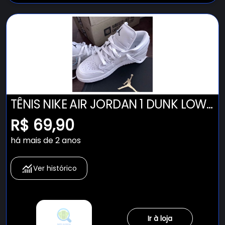
TÊNIS NIKE AIR JORDAN 1 DUNK LOW
CANO BAIXO TODO BRANCO
R$ 69,90
FEMININO E MASCULINO CONFIRA !
há mais de 2 anos
Ver histórico
Ir à loja