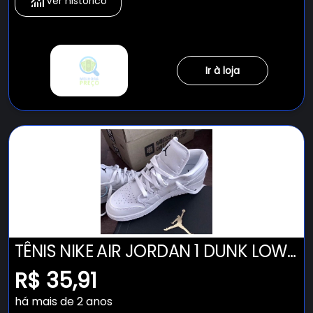
Ver histórico
Ir à loja
TÊNIS NIKE AIR JORDAN 1 DUNK LOW
CANO BAIXO TODO BRANCO
R$ 35,91
FEMININO E MASCULINO CONFIRA !
há mais de 2 anos