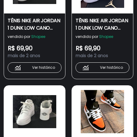
TÊNIS NIKE AIR JORDAN
TÊNIS NIKE AIR JORDAN
1 DUNK LOW CANO
1 DUNK LOW CANO
BAIXO TODO BRANCO
BAIXO TODO BRANCO
vendido por
Shopee
vendido por
Shopee
FEMININO E MASCULINO
FEMININO E MASCULINO
R$ 69,90
R$ 69,90
CONFIRA
CONFIRA !
mais de 2 anos
mais de 2 anos
Ver histórico
Ver histórico