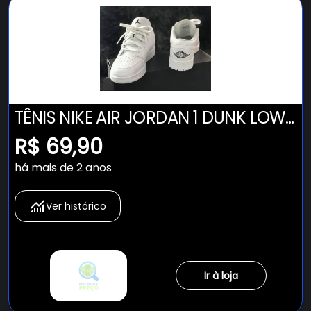
TÊNIS NIKE AIR JORDAN 1 DUNK LOW
CANO BAIXO TODO BRANCO
R$ 69,90
FEMININO E MASCULINO CONFIRA
há mais de 2 anos
Ver histórico
Ir à loja