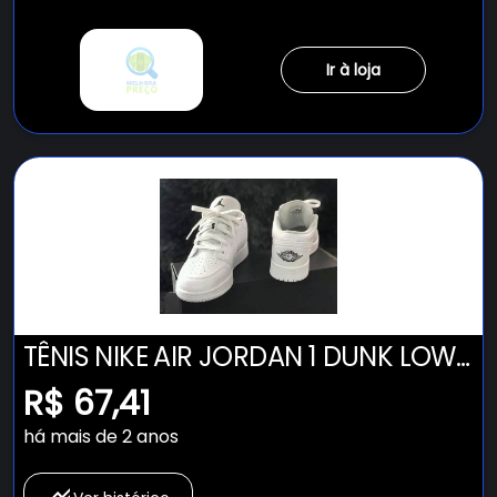
Ir à loja
TÊNIS NIKE AIR JORDAN 1 DUNK LOW
CANO BAIXO TODO BRANCO
R$ 67,41
FEMININO E MASCULINO CONFIRA
há mais de 2 anos