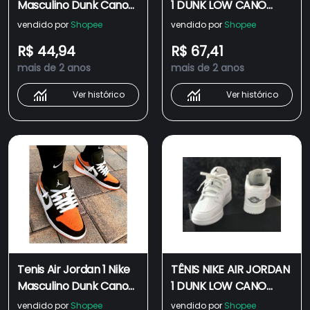
Masculino Dunk Cano
1 DUNK LOW CANO
baixo
BAIXO TODO BRANCO
vendido por
Shopee
vendido por
Shopee
Laranja/Preto/Roxo/Vermelho
FEMININO E MASCULINO
R$ 44,94
R$ 67,41
Low Super desconto
CONFIRA !
mais de 2 anos
mais de 2 anos
Ver histórico
Ver histórico
Tenis Air Jordan 1 Nike
TÊNIS NIKE AIR JORDAN
Masculino Dunk Cano
1 DUNK LOW CANO
baixo
BAIXO TODO BRANCO
vendido por
Shopee
vendido por
Shopee