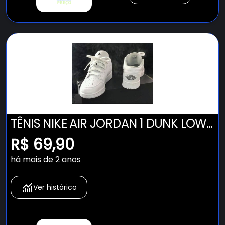
TÊNIS NIKE AIR JORDAN 1 DUNK LOW
CANO BAIXO TODO BRANCO
R$ 69,90
FEMININO E MASCULINO CONFIRA !
há mais de 2 anos
Ver histórico