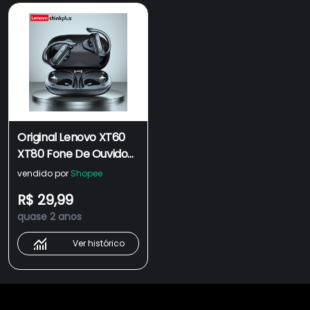
Original Lenovo XT60
XT80 Fone De Ouvido
Esportivo Sem Fio Fone
vendido por
Shopee
Bluetooth 5.3 TWS À
R$ 29,99
Prova D'água HiFi Com
quase 2 anos
Cancelamento De
Ruído Microfone Para
Ver histórico
LED Dispaly