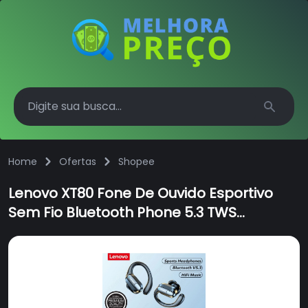
Search
Home
Ofertas
Shopee
Lenovo XT80 Fone De Ouvido Esportivo
Sem Fio Bluetooth Phone 5.3 TWS
Esportivo hifi Qualidade Sonora Longa
Duração Da Bateria IP67 À Prova D'água
Com Cancelamento De Ruído Do
Microfone Led