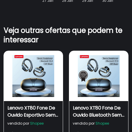
27 Jan
28 Jan
29 Jan
30 Jan
Veja outras ofertas que podem te
interessar
Lenovo XT80 Fone De
Lenovo XT80 Fone De
Ouvido Esportivo Sem
Ouvido Bluetooth Sem
Fio Fone Bluetooth 5.3
Fio Esportivo hifi
vendido por
Shopee
vendido por
Shopee
TWS À Prova D'água
Qualidade