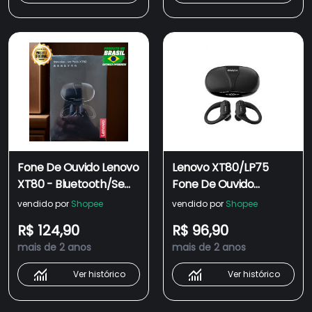
LED Display
Fone De Ouvido Lenovo
Lenovo XT80/LP75
XT80 - Bluetooth/Sem
Fone De Ouvido
Fio/Esportivo/HiFi/IPX7
Bluetooth Sem Fio
vendido por
Shopee
vendido por
Shopee
Esportivo
R$ 124,90
R$ 96,90
mais de 2 anos
mais de 2 anos
Ver histórico
Ver histórico