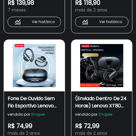
R$ 139,98
R$ 118,90
HiFi Com
Sonora/Longa Duração
7 meses
mais de 2 anos
Cancelamento De
Da Bateria/IP67
Ruído Microfone Para
Ver histórico
Ver histórico
LED Dispaly
Fone De Ouvido Sem
(Enviado Dentro De 24
Fio Esportivo Lenovo
Horas) Lenovo XT80
XT80 Fone Bluetooth
Fone De Ouvido
vendido por
Shopee
vendido por
Shopee
5.3 Com Microfone
Esportivo Sem Fio
R$ 74,99
R$ 72,99
TWS À Prova D'água
Bluetooth 5.3 TWS À
mais de 2 anos
mais de 2 anos
Para Tela LED Digital
Prova D'água HiFi