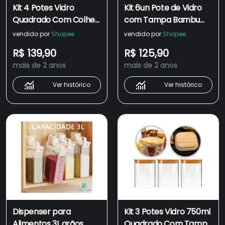
Kit 4 Potes Vidro
Kit 6un Pote de Vidro
Quadrado Com Colher
com Tampa Bambu
Tampa De Bambu
Hermético 550ml
vendido por
Shopee
vendido por
Shopee
550ml 750ml 1000ml
Porta Mantimentos
R$ 139,90
R$ 125,90
1300ml porta
Biscoito Organizador
mais de 2 anos
mais de 2 anos
Temperos
Alimentos Cozinha
mantimentos jogo
Ver histórico
Ver histórico
para cozinha c/ pote
herméticos hermetico
550 750 1000 1300 ml
pequeno grande
madeira mantimento
café açucar tapioca
Dispenser para
Kit 3 Potes Vidro 750ml
Alimentos 3L grãos
Quadrado Com Tampa