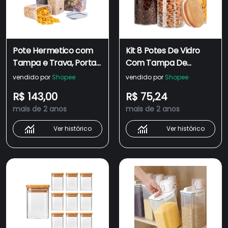
Pote Hermetico com
Kit 8 Potes De Vidro
Tampa e Trava, Porta
Com Tampa De
Mantimentos para
Bambu Para Cozinha
vendido por
Shopee
vendido por
Shopee
Amazenar Alimentos 6
Tempero Porta
R$ 143,00
R$ 75,24
Peças
Mantimentos Pote
mais de 2 anos
mais de 2 anos
Com Hermético
Mantimento Kit
Ver histórico
Ver histórico
Ermeticos Alimentos
550ML / 450ML /
750ML