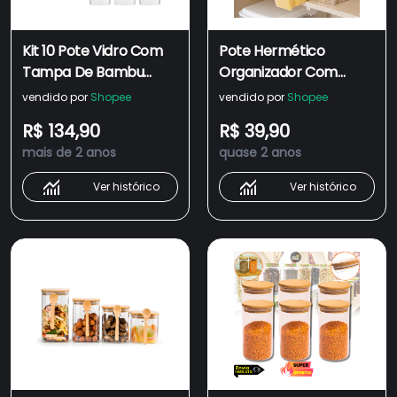
Kit 10 Pote Vidro Com
Pote Hermético
Tampa De Bambu
Organizador Com
170ml Quadrado porta
Medidor Para
vendido por
Shopee
vendido por
Shopee
Temperos
Alimentos
R$ 134,90
R$ 39,90
mantimentos jogo
Mantimentos
mais de 2 anos
quase 2 anos
para cozinha c/ potes
herméticos hermetico
Ver histórico
Ver histórico
170 ml madeira
mantimento