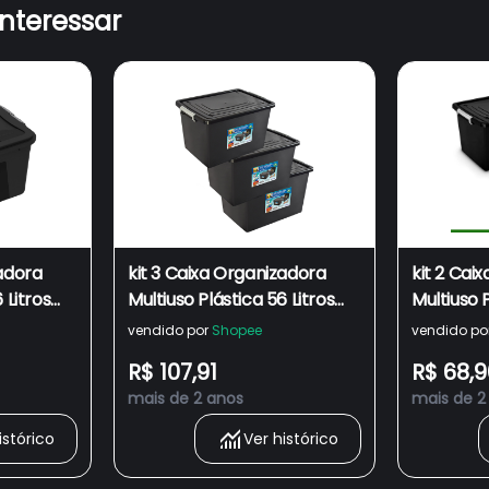
interessar
zadora
kit 3 Caixa Organizadora
kit 2 Cai
 Litros
Multiuso Plástica 56 Litros
Multiuso P
Com Tampa mega
Com Ta
vendido por
Shopee
vendido po
reforçada
R$ 107,91
R$ 68,9
mais de 2 anos
mais de 2
istórico
Ver histórico