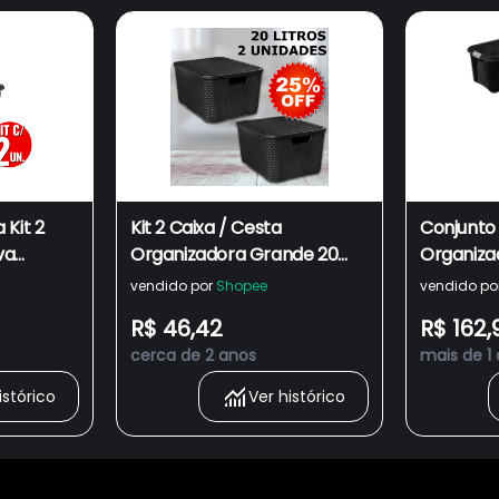
 Kit 2
Kit 2 Caixa / Cesta
Conjunto 
va
Organizadora Grande 20
Organiza
a
Litros Empilhavel Rattan
Reforçada
vendido por
Shopee
vendido po
Cesta
Preta - Cesto Organizador
56 Litro
R$ 46,42
R$ 162,
ação
20L Para Guardar Coisas ,
Imediato
cerca de 2 anos
mais de 1
Brinquedos
istórico
Ver histórico