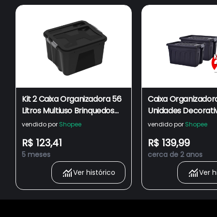
Kit 2 Caixa Organizadora 56
Caixa Organizadora
Litros Multiuso Brinquedos
Unidades Decorati
Organização casa Com
Grande Preta Trav
vendido por
Shopee
vendido por
Shopee
Tampa E Trava
Rodinha 53 Litros 
R$ 123,41
R$ 139,99
Armazenamento R
5 meses
cerca de 2 anos
lavanderia
Ver histórico
Ver h