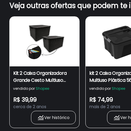
Veja outras ofertas que podem te 
Kit 2 Caixa Organizadora
kit 2 Caixa Organi
Grande Cesto Multiuso
Multiuso Plástica 56
Rattan Com Tampa
Com Tampa
vendido por
Shopee
vendido por
Shopee
Empilhavel 15 Litros
R$ 39,99
R$ 74,99
Organizar quarto cozinha
cerca de 2 anos
mais de 2 anos
Ver histórico
Ver h