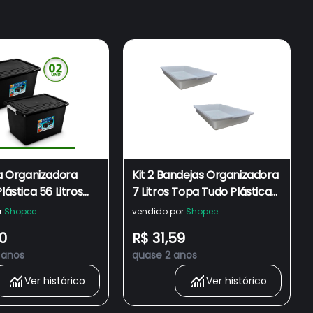
xa Organizadora
Kit 2 Bandejas Organizadora
lástica 56 Litros
7 Litros Topa Tudo Plástica
mpa
Retangular Multiuso Preta
r
Shopee
vendido por
Shopee
Branca
0
R$ 31,59
 anos
quase 2 anos
Ver histórico
Ver histórico