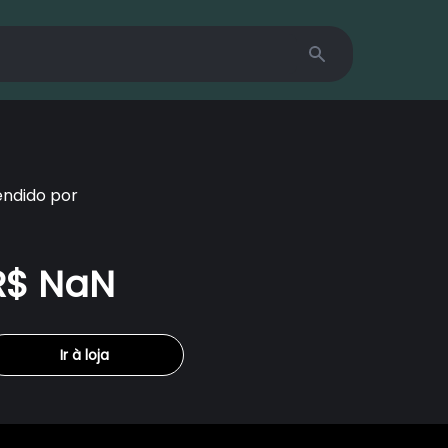
Search
endido por
R$ NaN
Ir à loja