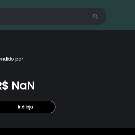
Search
endido por
R$ NaN
Ir à loja