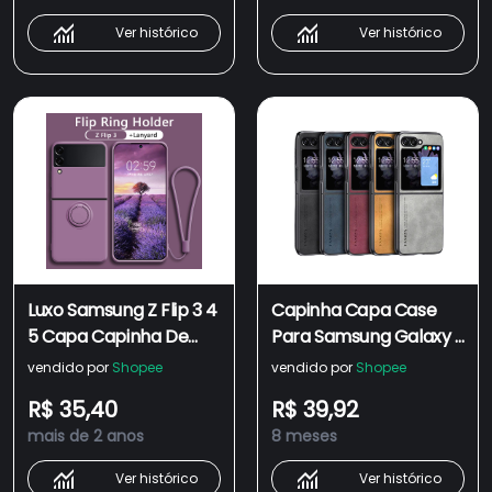
Choque Phone
Ver histórico
Ver histórico
Capinha
Luxo Samsung Z Flip 3 4
Capinha Capa Case
5 Capa Capinha De
Para Samsung Galaxy Z
Silicone Líquido Com
Flip 5 Couro Premiun
vendido por
Shopee
vendido por
Shopee
Suporte Para Anéis
R$ 35,40
R$ 39,92
Mesma Cor Lanyard À
mais de 2 anos
8 meses
Prova De Choque
Ver histórico
Ver histórico