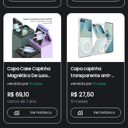
Capa Case Capinha
Capa capinha
Magnética De Luxo
transparente anti-
Para Samsung Galaxy Z
impacto magnética
vendido por
Shopee
vendido por
Shopee
Flip5 Moda Flip 5
com MagSafe para
R$ 69,10
R$ 27,50
Protetor De Tela
celular samsung galaxy
cerca de 1 ano
9 meses
Incluído Telefone
Z Flip 3/4/5/6 e 7
Ver histórico
Ver histórico