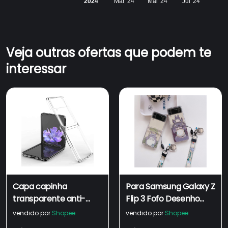
2024
Mar '24
Mai '24
Jul '24
Veja outras ofertas que podem te
interessar
Capa capinha
Para Samsung Galaxy Z
transparente anti-
Flip 3 Fofo Desenho
impacto para o novo
Totoro Duro PC
vendido por
Shopee
vendido por
Shopee
celular samsung galaxy
Correia De Mão