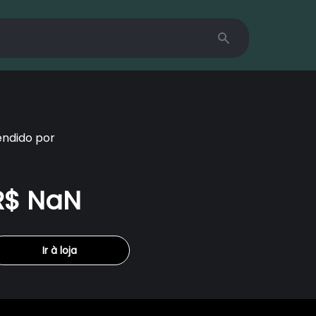
Search
endido por
R$ NaN
Ir à loja