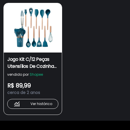
Jogo Kit C/12 Peças
Utensílios De Cozinha
Colheres Espatula
vendido por
Shopee
Silicone Cabo Madeira
R$ 89,99
Decoração Livre BPA
cerca de 2 anos
Ver histórico