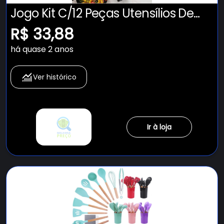
Jogo Kit C/12 Peças Utensílios De
Cozinha Colheres Espatula Silicone
R$ 33,88
Cabo Madeira Decoração Livre BPA
há quase 2 anos
Ver histórico
Ir à loja