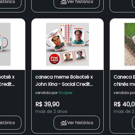
istórico
Ver histórico
redes so
otsé x
caneca meme Bolsotsé x
Caneca B
Credit
John Xina - Social Credit
chinês 
Battle - Bolsoxina 002
vendido por
Shopee
vendido po
R$ 39,90
R$ 40,
mais de 2 anos
mais de 2
istórico
Ver histórico