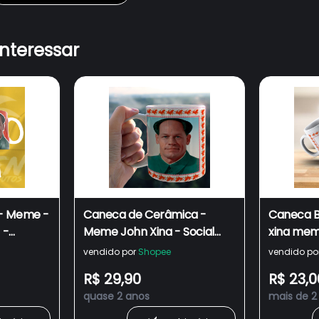
interessar
 - Meme -
Caneca de Cerâmica -
Caneca B
 -
Meme John Xina - Social
xina meme
ina meme
Credit Battle (Bolsotsé e
esquerda 
vendido por
Shopee
vendido po
Bolsoxina meme)
bolsotu
R$ 29,90
R$ 23,0
shitpost 
quase 2 anos
mais de 2
contexto 
jovem mil