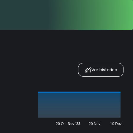
Ver histórico
20 Out
Nov '23
20 Nov
10 Dez