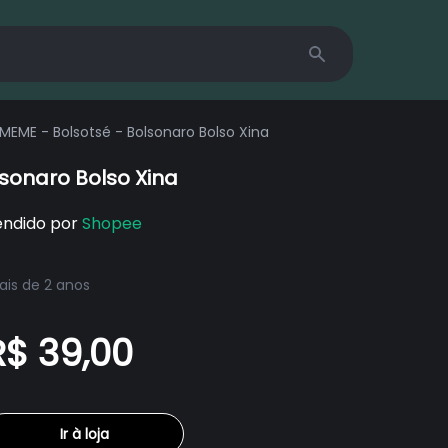
Search
EME - Bolsotsé - Bolsonaro Bolso Xina
sonaro Bolso Xina
endido por
Shopee
is de 2 anos
R$ 39,00
Ir à loja