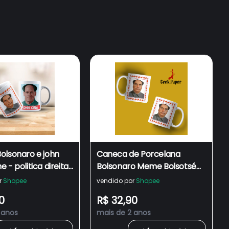
olsonaro e john
Caneca de Porcelana
 - politica direita
Bolsonaro Meme Bolsotsé
john xina ditadura
Mao Tse Tung Cozinha e
r
Shopee
vendido por
Shopee
ng meme mene
Decoração
0
R$ 32,90
nonsense fora de
 anos
mais de 2 anos
risadas alegres
lenial internet