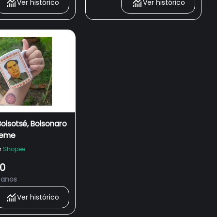
Ver histórico
Ver histórico
ciais boomer
olsotsé, Bolsonaro
meme
r
Shopee
00
 anos
Ver histórico