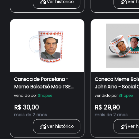
Ver histórico
Ver h
Caneca de Porcelana -
Caneca Meme Bols
Meme Bolsotsé Mão TSE
John Xina - Social 
Tung Cozinha e Decoração
Battle - Bolsoxina
vendido por
Shopee
vendido por
Shopee
R$ 30,00
R$ 29,90
mais de 2 anos
mais de 2 anos
Ver histórico
Ver h