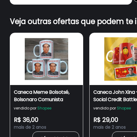
Veja outras ofertas que podem te 
Caneca Meme Bolsotsé,
Caneca John Xina
Bolsonaro Comunista
Social Credit Battle
Bolsotsé e Bolsox
vendido por
Shopee
vendido por
Shopee
- Ref004
R$ 36,00
R$ 29,00
mais de 2 anos
mais de 2 anos