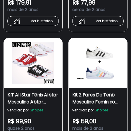
R$ 179,91
R$ 77,99
mais de 2 anos
cerca de 2 anos
Ver histórico
Ver histórico
KIT All Star Tênis Allstar
Kit 2 Pares De Tenis
Masculino Alstar
Masculino Feminino
Converse Feminino
(((SUPER STAR)))
vendido por
Shopee
vendido por
Shopee
Allstars Chuck Taylor
PROMOÇÃO!!!
R$ 99,90
R$ 59,00
Tenil Alstars Preto
quase 2 anos
mais de 2 anos
Cano Baixo Altars