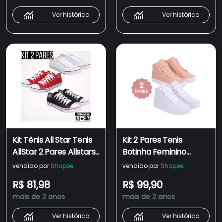
Promoção
Ver histórico
Ver histórico
Kit Tênis All Star Tenis
Kit 2 Pares Tenis
AllStar 2 Pares Allstars
Botinha Feminino
Feminino Alstar
Basico Star Casual
vendido por
Shopee
vendido por
Shopee
Masculino Combo 2x
Confortavel Cano Alto
R$ 81,98
R$ 99,90
Austars - SuperPromo
mais de 2 anos
mais de 2 anos
Ver histórico
Ver histórico