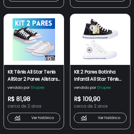
Kit Tênis All Star Tenis
Kit 2 Pares Botinha
AllStar 2 Pares Allstars
Infantil All Star Tênis
Feminino Alstar
Juvenil Casual Escolar
vendido por
Shopee
vendido por
Shopee
Masculino 2X Unissex
Confortável Ótima
R$ 81,98
R$ 109,90
Qualidade A Pronta
cerca de 2 anos
cerca de 2 anos
Entrega Envio Rápido
Ver histórico
Ver histórico