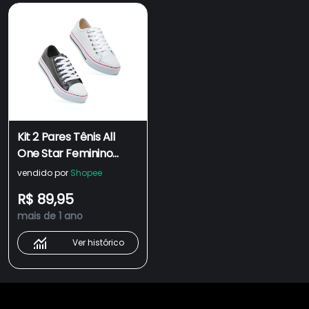
Kit 2 Pares Tênis All
One Star Feminino
Sapatenis Lançamento
vendido por
Shopee
R$ 89,95
mais de 1 ano
Ver histórico