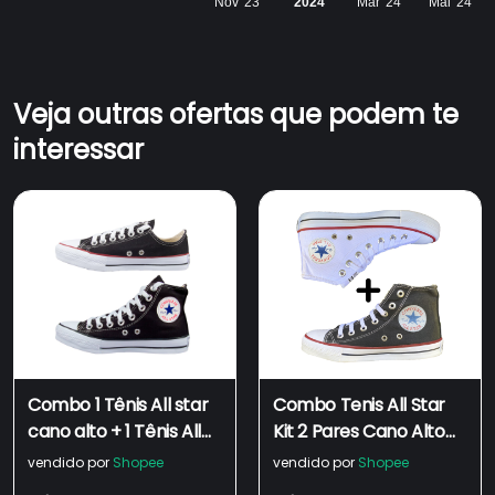
Nov '23
2024
Mar '24
Mai '24
Veja outras ofertas que podem te
interessar
Combo 1 Tênis All star
Combo Tenis All Star
cano alto + 1 Tênis All
Kit 2 Pares Cano Alto
star convencional (kit 2
Botinha Feminino
vendido por
Shopee
vendido por
Shopee
pares)