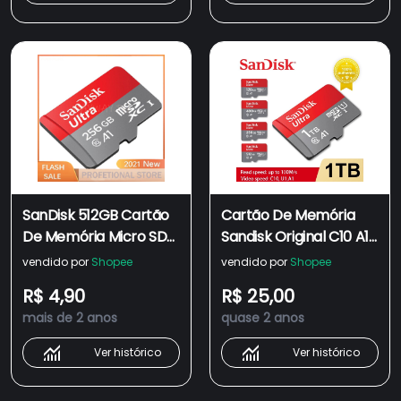
SanDisk 512GB Cartão
Cartão De Memória
De Memória Micro SD
Sandisk Original C10 A1
256GB 128GB 64GB
Micro SD Para Telefone
vendido por
Shopee
vendido por
Shopee
32GB 16GB flash
pc 1TB 512gb 256gb
R$ 4,90
R$ 25,00
Classe10 UHS-1 Microsd
128gb 64gb 32gb 16gb
mais de 2 anos
quase 2 anos
A1 TF /
Ver histórico
Ver histórico