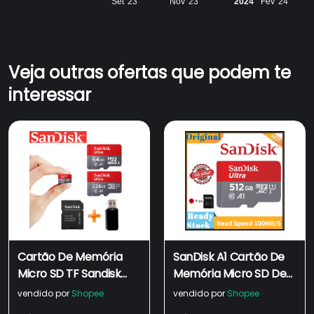
Set '23
Nov '23
2024
Fev '24
Veja outras ofertas que podem te
interessar
Cartão De Memória
SanDisk A1 Cartão De
Micro SD TF Sandisk
Memória Micro SD De
Ultra A1 2GB Gb
Memória 32GB 64GB
vendido por
Shopee
vendido por
Shopee
8GB16GB 32 4GB 64GB
128GB 256GB 512GB