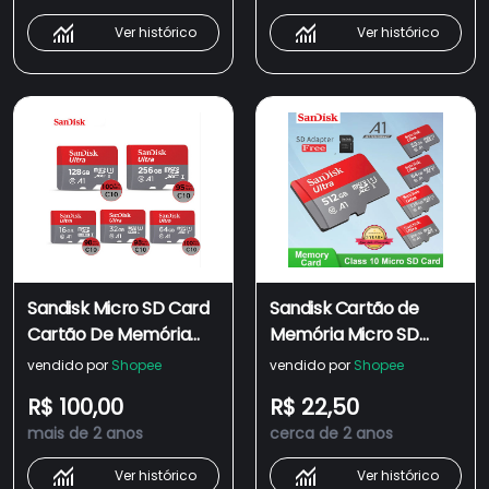
A2 Classe 10 TF De Alta
Ver histórico
Ver histórico
Velocidade Para
Tacógrafo MP3 MP4
Sandisk Micro SD Card
Sandisk Cartão de
Cartão De Memória
Memória Micro SD
Class 10 100MB/s
512GB 256GB 128GB
vendido por
Shopee
vendido por
Shopee
512GB/256GB/128GB/64GB/32GB
64GB 32GB Class10
R$ 100,00
R$ 22,50
TF Card
UHS-1 Flash Card
mais de 2 anos
cerca de 2 anos
Cartão de Memória
Ver histórico
Ver histórico