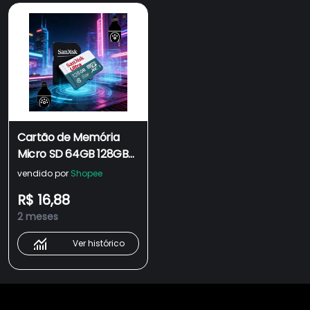
Cartão de Memória
Micro SD 64GB 128GB
256GB 512GB Sandisk
vendido por
Shopee
Velocidade Alta +
R$ 16,88
Adaptador SD
2 meses
Ver histórico