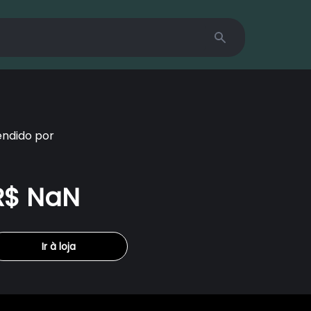
Search
endido por
R$ NaN
Ir à loja