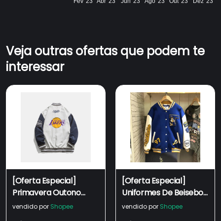
Fev '23
Abr '23
Jun '23
Ago '23
Out '23
Dez '23
Veja outras ofertas que podem te
interessar
[Oferta Especial]
[Oferta Especial]
Primavera Outono
Uniformes De Beisebol
Americano Roupa De
Homens Mulheres
vendido por
Shopee
vendido por
Shopee
Beisebol Uniforme
Primavera Outono