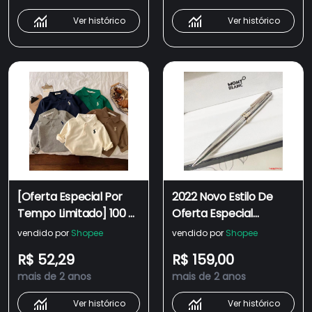
Masculina
Adolescente Estudante
Ver histórico
Ver histórico
Masculinas
[Oferta Especial Por
2022 Novo Estilo De
Tempo Limitado] 100 %
Oferta Especial
Crianças De Algodão
Caneta
vendido por
Shopee
vendido por
Shopee
Meninos Do Meio Da
Esferográfica/Montblanc
R$ 52,29
R$ 159,00
Criança 2022 Outono
Meisterstuck Série 163
mais de 2 anos
mais de 2 anos
Inverno Novo Estilo
Coreano Versão
Ver histórico
Ver histórico