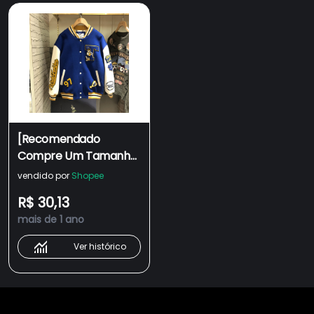
[Recomendado
Compre Um Tamanho
Maior] [Oferta
vendido por
Shopee
Especial] Uniforme De
R$ 30,13
Beisebol Homens
mais de 1 ano
Mulheres Primavera
Outono 2024 Novo
Ver histórico