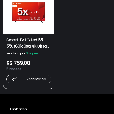
Smart Tv LG Led 55
55ut801c0sa 4k Ultra
Hd Thinq Ai Webos 24
vendido por
Shopee
100v240v
R$ 759,00
5 meses
Ver histórico
Contato