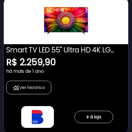
Smart TV LED 55" Ultra HD 4K LG
55UR871C0SA ThinQ AI 3 HDMI 2 USB
R$ 2.259,90
Wi-Fi Bluetooth HDR10
há mais de 1 ano
Ver histórico
Ir à loja