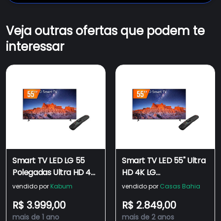
Veja outras ofertas que podem te
interessar
Smart TV LED LG 55
Smart TV LED 55" Ultra
Polegadas Ultra HD 4K,
HD 4K LG
3 HDMI, 2 USB, Wi-Fi,
55UQ801C0SB.BWZ
vendido por
Kabum
vendido por
Casas Bahia
Bluetooth, Thinq Ai -
ThinQ AI 3 HDMI 2 USB
R$ 3.999,00
R$ 2.849,00
55UQ801C0SB.BWZ
Wi-Fi Bluetooth
mais de 1 ano
mais de 2 anos