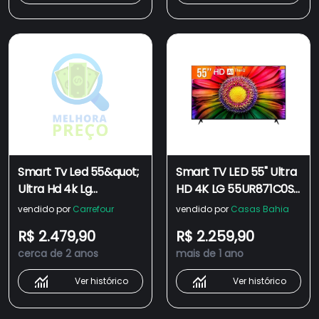
Smart Tv Led 55&quot;
Smart TV LED 55" Ultra
Ultra Hd 4k Lg
HD 4K LG 55UR871C0SA
55ur871c0sa Thinq Ai 3
ThinQ AI 3 HDMI 2 USB
vendido por
Carrefour
vendido por
Casas Bahia
Hdmi
Wi-Fi Bluetooth HDR10
R$ 2.479,90
R$ 2.259,90
cerca de 2 anos
mais de 1 ano
Ver histórico
Ver histórico