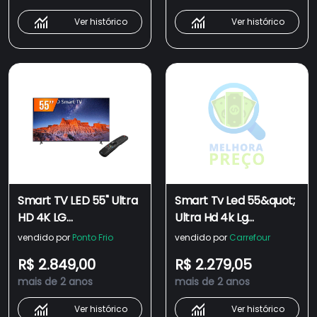
Ver histórico
Ver histórico
Smart TV LED 55" Ultra
Smart Tv Led 55&quot;
HD 4K LG
Ultra Hd 4k Lg
55UQ801C0SB.BWZ
55uq801c0sb.bwz
vendido por
Ponto Frio
vendido por
Carrefour
ThinQ AI 3 HDMI 2 USB
Thinq Ai 3 Hdmi 2 Usb
R$ 2.849,00
R$ 2.279,05
Wi-Fi Bluetooth
Wi-fi Bluetooth
mais de 2 anos
mais de 2 anos
Ver histórico
Ver histórico