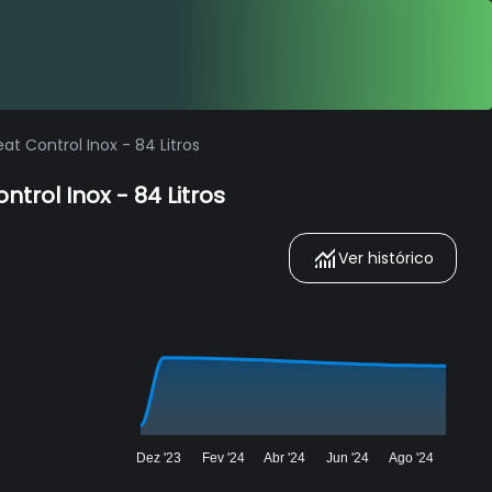
 Control Inox - 84 Litros
ol Inox - 84 Litros
Ver histórico
Dez '23
Fev '24
Abr '24
Jun '24
Ago '24