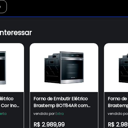
o
interessar
létrico
Forno de Embutir Elétrico
Forno de 
 Cor Inox
Brastemp BOT84AR com
Brastem
Convecção e Termômetro
Convecç
erta
vendido por
Extra
vendido po
Control
Meat Control Inox - 84 Litros
Meat Cont
R$ 2.989,99
R$ 2.98