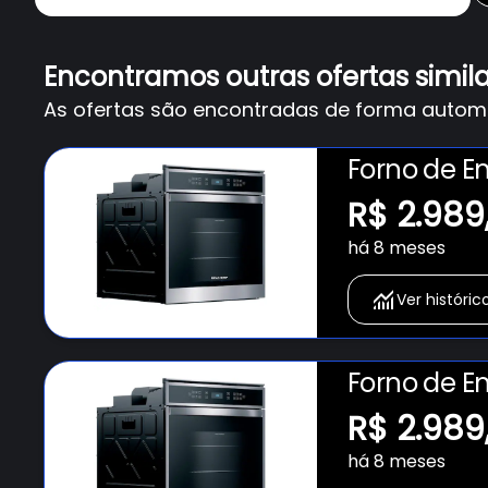
Encontramos outras ofertas simil
As ofertas são encontradas de forma automát
Forno de Em
BOT84AR c
R$ 2.989
Meat Contro
há 8 meses
Ver históric
Forno de Em
BOT84AR c
R$ 2.989
Meat Contro
há 8 meses