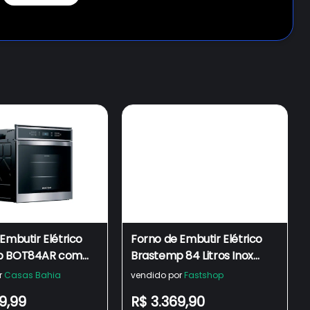
Embutir Elétrico
Forno de Embutir Elétrico
p BOT84AR com
Brastemp 84 Litros Inox
ão e Termômetro
com Convecção e
r
Casas Bahia
vendido por
Fastshop
rol Inox - 84 Litros
Termômetro Meat Control
9,99
R$ 3.369,90
- BOT84AR