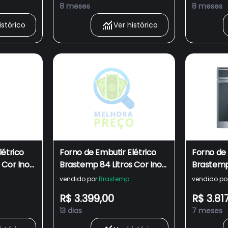
8 meses
8 meses
istórico
Ver histórico
létrico
Forno de Embutir Elétrico
Forno de 
 Cor Inox
Brastemp 84 Litros Cor Inox
Brastemp 
com Convecção e
com Con
vendido por
Brastemp
vendido po
Control
Termômetro Meat Control
Termômet
R$ 3.399,00
R$ 3.81
- BOT84AR
- BOT84
13 dias
7 meses