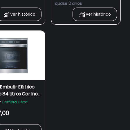
quase 2 anos
Ver histórico
Ver histórico
Embutir Elétrico
84 Litros Cor Inox
vecção e
r
Compra Certa
ro Meat Control
7,00
AR