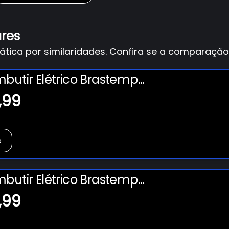
ares
ica por similaridades. Confira se a comparação 
butir Elétrico Brastemp
om Convecção e Termômetro
,99
l Inox - 84 Litros
o
butir Elétrico Brastemp
om Convecção e Termômetro
,99
l Inox - 84 Litros