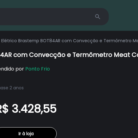
Search
r Elétrico Brastemp BOT84AR com Convecção e Termômetro Meat
84AR com Convecção e Termômetro Meat Contr
endido por
Ponto Frio
ase 2 anos
R$ 3.428,55
Ir à loja