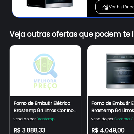
Ver históric
Veja outras ofertas que podem te 
Forno de Embutir Elétrico
Forno de Embutir E
Brastemp 84 Litros Cor Inox
Brastemp 84 Litros
com Convecção e
com Convecção e
vendido por
Brastemp
vendido por
Compra C
Termômetro Meat Control
Termômetro Meat 
R$ 3.888,33
R$ 4.049,00
- BOT84AR
- BOT84AR