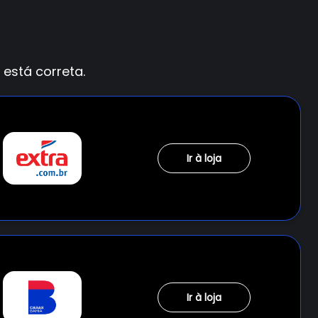
está correta.
Ir à loja
Ir à loja