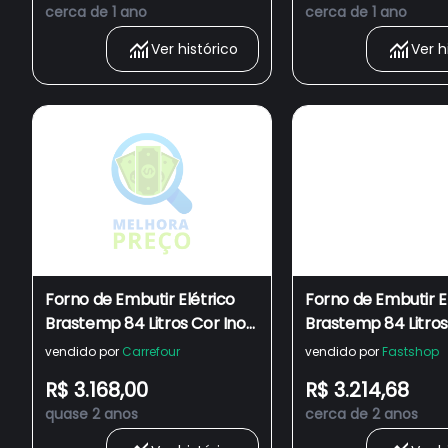
cerca de 1 ano
cerca de 1 ano
Ver histórico
Ver h
Forno de Embutir Elétrico
Forno de Embutir E
Brastemp 84 Litros Cor Inox
Brastemp 84 Litros
com Convecção e
com Convecção e
vendido por
Carrefour
vendido por
Fastshop
Termômetro Meat Control
Termômetro Meat 
R$ 3.168,00
R$ 3.214,68
- BOT84AR 220V
- BOT84AR
quase 2 anos
cerca de 2 anos