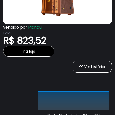
vendido por
Pichau
1 dia
R$ 823,52
Ir à loja
Ver histórico