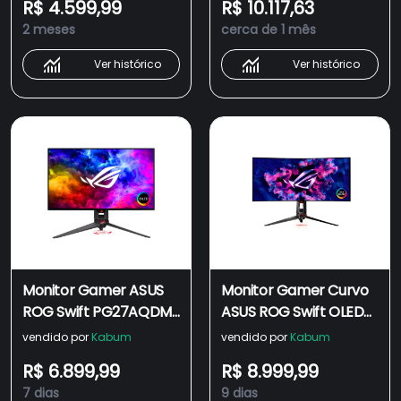
R$ 4.599,99
R$ 10.117,63
HDMI/DisplayPort,
HDMI/DP, PG42UQ
2 meses
cerca de 1 mês
Ajuste de Altura, Vesa -
XG32VQ
Ver histórico
Ver histórico
Monitor Gamer ASUS
Monitor Gamer Curvo
ROG Swift PG27AQDM
ASUS ROG Swift OLED
27 OLED QHD, 240 Hz,
PG34WCDM, 34"" OLED
vendido por
Kabum
vendido por
Kabum
0.03ms, G-SYNC
QHD, 240Hz, 0.03ms,
R$ 6.899,99
R$ 8.999,99
compatible -
DisplayPort e HDMI,
7 dias
9 dias
90LM08Q0-B01AX0
HDR, G-Sync, Preto -