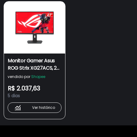
Monitor Gamer Asus
ROG Strix XG27ACS, 27
Pol, IPS, QHD, 1ms,
vendido por
Shopee
180Hz, Adaptive-Sync,
R$ 2.037,63
HDMI/DP, XG27ACS
5 dias
Ver histórico