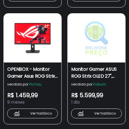
OPENBOX - Monitor
Monitor Gamer ASUS
Gamer Asus ROG Strix
ROG Strix OLED 27",
XG27ACS, 27 Pol, IPS,
QHD, 280Hz, 0.03ms,
vendido por
Pichau
vendido por
Kabum
QHD, 1ms, 180Hz,
QD-OLED, G-SYNC,
R$ 1.459,99
R$ 5.599,99
Adaptive-Sync,
Adaptive-Sync, HDR10,
9 meses
1 dia
HDMI/DP, XG27ACS
A.I. Assistant
Technology -
Ver histórico
Ver histórico
XG27ACDMS