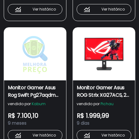
90LM09L0-B01AX1
Ver histórico
Ver histórico
Monitor Gamer Asus
Monitor Gamer Asus
Rog Swift Pg27aqdm
ROG Strix XG27ACS, 27
27" OLED Qhd, 240 Hz,
Pol, IPS, QHD, 1ms,
vendido por
Kabum
vendido por
Pichau
0.03ms, Compatível
180Hz, Adaptive-Sync,
R$ 7.100,10
R$ 1.999,99
Com G-sync, Preto -
HDMI/DP, XG27ACS
9 meses
9 dias
90lm08q0-b01ax0
Ver histórico
Ver histórico