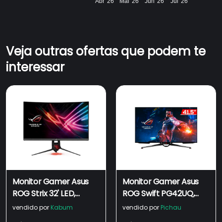
Abr '26
Mai '26
Jun '26
Jul '26
Veja outras ofertas que podem te
interessar
Monitor Gamer Asus
Monitor Gamer Asus
ROG Strix 32' LED,
ROG Swift PG42UQ,
Curvo, 144 Hz, 2K QHD,
41.5 Pol, OLED, 4K UHD,
vendido por
Kabum
vendido por
Pichau
FreeSync, 125% sRGB,
0.1ms, 138Hz, G-Sync,