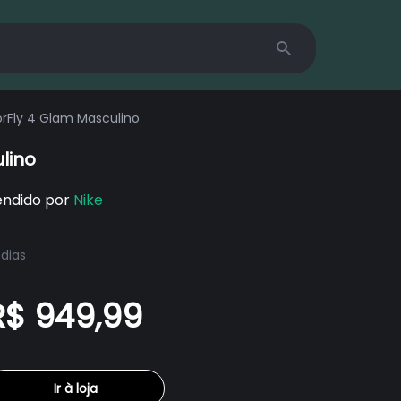
Search
rFly 4 Glam Masculino
lino
endido por
Nike
 dias
R$ 949,99
Ir à loja