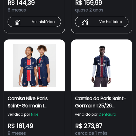
R$ 144,39
R$ 159,99
8 meses
quase 2 anos
Ver histórico
Ver histórico
Camisa Nike Paris
Camisa do Paris Saint-
Saint-Germain I
Germain I 25/26
2024/25 Torcedor Pro
Torcedor Pro Nike
vendido por
Nike
vendido por
Centauro
Infantil
Masculina
R$ 161,49
R$ 273,67
9 meses
cerca de 1 mês