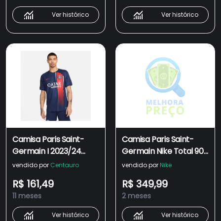
Ver histórico
Ver histórico
Camisa Paris Saint-
Camisa Paris Saint-
Germain I 2023/24
Germain Nike Total 90
Torcedor Pro Nike -
III 2025/26 Torcedor
vendido por
Centauro
vendido por
Nike
Masculina
Pro Masculina
R$ 161,49
R$ 349,99
11 meses
2 meses
Ver histórico
Ver histórico