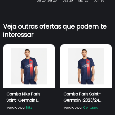
Jul '25
Set '25
Dez '25
Mar '26
Jun '26
Veja outras ofertas que podem te
interessar
Camisa Nike Paris
Camisa Paris Saint-
Saint-Germain I
Germain I 2023/24
2023/24 Torcedor Pro
Torcedor Pro Nike -
vendido por
Nike
vendido por
Centauro
Masculina
Masculina