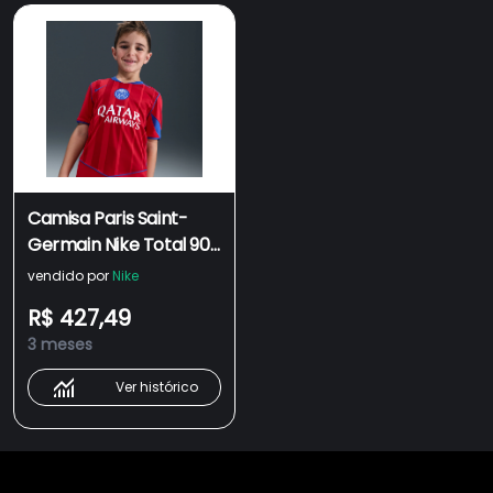
Camisa Paris Saint-
Germain Nike Total 90
III 2025/26 Torcedor
vendido por
Nike
Pro Infantil
R$ 427,49
3 meses
Ver histórico