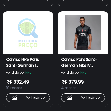
Camisa Nike Paris
Camisa Paris Saint-
Saint-Germain I
Germain Nike IV
2025/26 Torcedor Pro
2025/26 Torcedor Pro
vendido por
Nike
vendido por
Nike
Infantil
Masculina
R$ 332,49
R$ 379,99
10 meses
4 meses
Ver histórico
Ver histórico