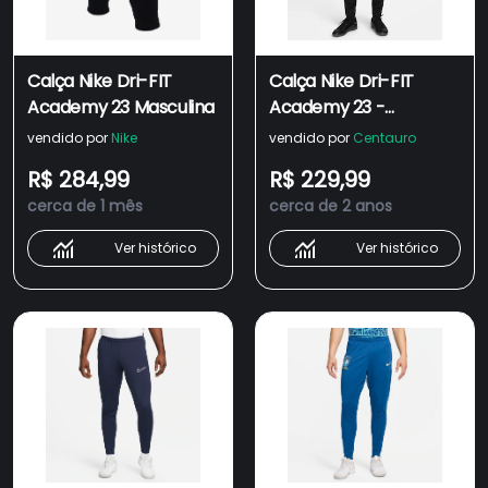
Calça Nike Dri-FIT
Calça Nike Dri-FIT
Academy 23 Masculina
Academy 23 -
Masculina
vendido por
Nike
vendido por
Centauro
R$ 284,99
R$ 229,99
cerca de 1 mês
cerca de 2 anos
Ver histórico
Ver histórico