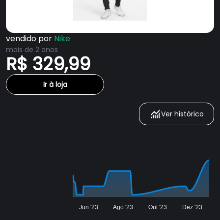
vendido por
Nike
mais de 2 anos
R$ 329,99
Ir à loja
Ver histórico
Jun '23
Ago '23
Out '23
Dez '23