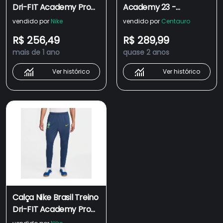
Dri-FIT Academy Pro
Academy 23 -
Masculina
Masculina
vendido por
Nike
vendido por
Centauro
R$ 256,49
R$ 289,99
mais de 1 ano
quase 2 anos
Ver histórico
Ver histórico
Calça Nike Brasil Treino
Dri-FIT Academy Pro
Masculina