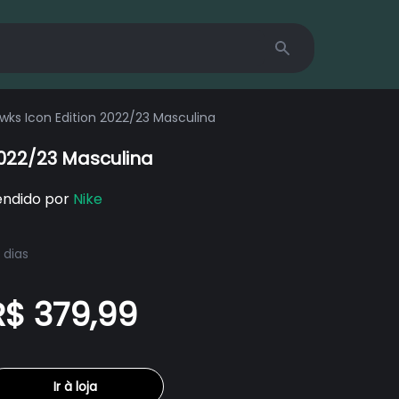
Search
wks Icon Edition 2022/23 Masculina
2022/23 Masculina
endido por
Nike
 dias
R$ 379,99
Ir à loja