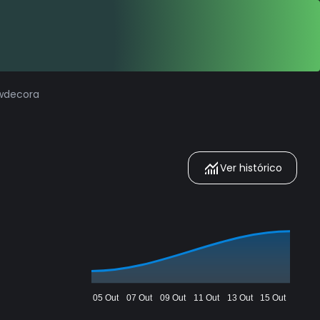
Twdecora
Ver histórico
05 Out
07 Out
09 Out
11 Out
13 Out
15 Out