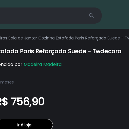
Search
eiras Sala de Jantar Cozinha Estofada Paris Reforçada Suede - 
stofada Paris Reforçada Suede - Twdecora
endido por
Madeira Madeira
 meses
R$ 756,90
Ir à loja