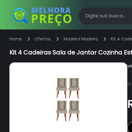
Home
Ofertas
Madeira Madeira
Kit 4 Cad
Kit 4 Cadeiras Sala de Jantar Cozinha E
v
10