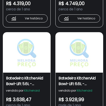
R$ 4.319,00
R$ 4.749,00
cerca de 1 ano
cerca de 1 ano
Ver histórico
Ver histórico
Batedeira KitchenAid
Batedeira KitchenAid
Bowl-Lift 5.6L -
Bowl-Lift 6.6L -
KEC56AV
KEC66AV
vendido por
Kitchenaid
vendido por
Kitchenaid
R$ 3.638,47
R$ 3.928,99
cerca de 1 ano
mais de 1 ano