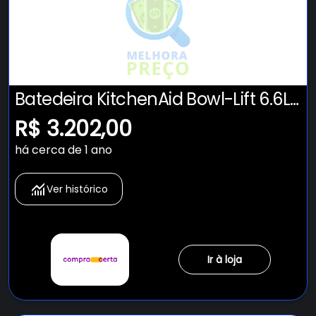
Batedeira KitchenAid Bowl-Lift 6.6L
- KEC66AV Outlet
R$ 3.202,00
há cerca de 1 ano
Ver histórico
Ir à loja