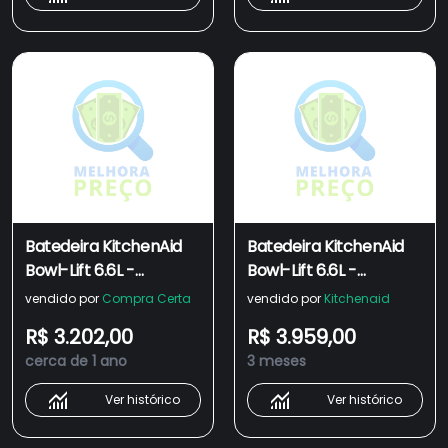
Batedeira KitchenAid
Batedeira KitchenAid
Bowl-Lift 6.6L -
Bowl-Lift 6.6L -
KEC66AV Outlet
KEC66AV
vendido por
Compra Certa
vendido por
Kitchenaid
R$ 3.202,00
R$ 3.959,00
cerca de 1 ano
3 meses
Ver histórico
Ver histórico