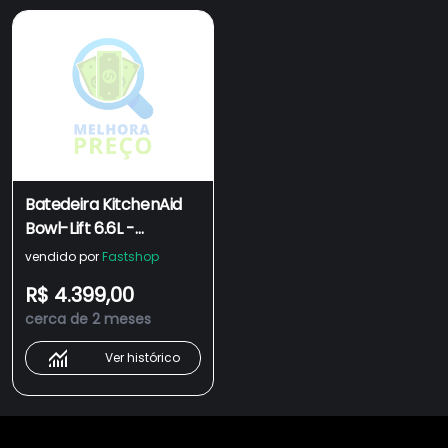
Batedeira KitchenAid
Bowl-Lift 6.6L -
KEC66AV
vendido por
Fastshop
R$ 4.399,00
cerca de 2 meses
Ver histórico