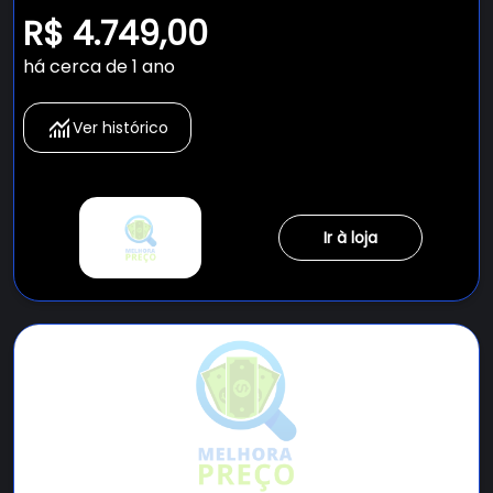
- KEC66AV
R$ 4.749,00
há cerca de 1 ano
Ver histórico
Ir à loja