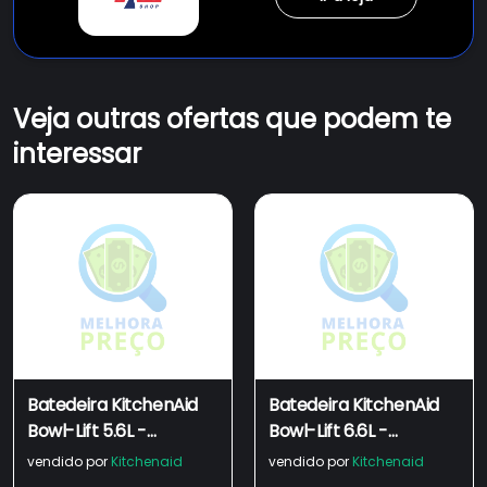
Veja outras ofertas que podem te
interessar
Batedeira KitchenAid
Batedeira KitchenAid
Bowl-Lift 5.6L -
Bowl-Lift 6.6L -
KEC56AV
KEC66AV
vendido por
Kitchenaid
vendido por
Kitchenaid