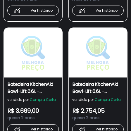
Ver histórico
Ver histórico
Batedeira KitchenAid
Batedeira KitchenAid
Bowl-Lift 6.6L -
Bowl-Lift 6.6L -
KEC66AV
KEC66AV Outlet
vendido por
Compra Certa
vendido por
Compra Certa
R$ 3.669,00
R$ 2.754,05
quase 2 anos
quase 2 anos
Ver histórico
Ver histórico