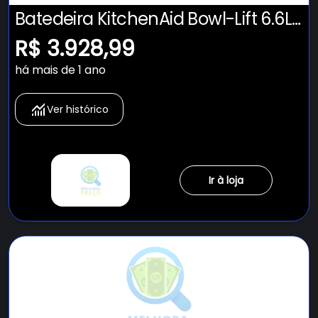
Batedeira KitchenAid Bowl-Lift 6.6L
- KEC66AV
R$ 3.928,99
há mais de 1 ano
Ver histórico
Ir à loja