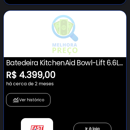
Batedeira KitchenAid Bowl-Lift 6.6L
- KEC66AV
R$ 4.399,00
há cerca de 2 meses
Ver histórico
Ir à loja