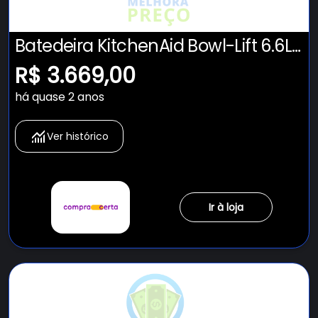
Batedeira KitchenAid Bowl-Lift 6.6L
- KEC66AV
R$ 3.669,00
há quase 2 anos
Ver histórico
Ir à loja