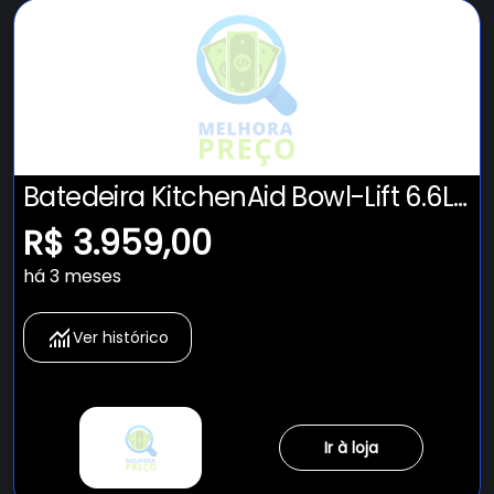
Batedeira KitchenAid Bowl-Lift 6.6L
- KEC66AV
R$ 3.959,00
há 3 meses
Ver histórico
Ir à loja