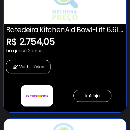
Batedeira KitchenAid Bowl-Lift 6.6L
- KEC66AV Outlet
R$ 2.754,05
há quase 2 anos
Ver histórico
Ir à loja