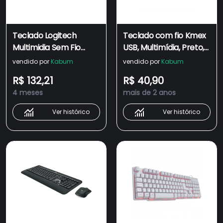
Teclado Logitech
Teclado com fio Kmex
Multimidia Sem Fio
USB, Multimídia, Preto,
K270 Preto
ABNT2 - KM-D628
vendido por
Kabum
vendido por
Kabum
R$ 132,21
R$ 40,90
4 meses
mais de 2 anos
Ver histórico
Ver histórico