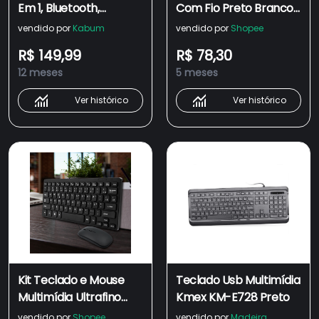
Em 1, Bluetooth,
Com Fio Preto Branco
Multimídia, ABNT2 -
RGB Anti Ghosting
vendido por
Kabum
vendido por
Shopee
TC220
Multimídia
R$ 149,99
R$ 78,30
12 meses
5 meses
Ver histórico
Ver histórico
Kit Teclado e Mouse
Teclado Usb Multimídia
Multimídia Ultrafino
Kmex KM-E728 Preto
Com fio USB Teclas de
vendido por
Shopee
vendido por
Madeira