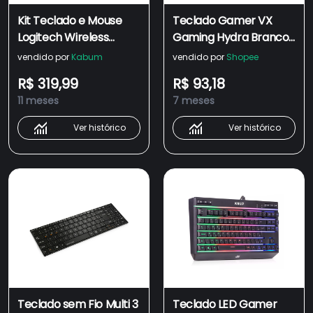
Kit Teclado e Mouse
Teclado Gamer VX
Logitech Wireless
Gaming Hydra Branco
Multimídia MK540
ABNT2 Multimidia Com
vendido por
Kabum
vendido por
Shopee
Advanced Preto ABNT2
Led Vermelho
R$ 319,99
R$ 93,18
Ç
sensacao MECANICA
11 meses
7 meses
USB 1.8M - GTH110BV
Ver histórico
Ver histórico
Teclado sem Fio Multi 3
Teclado LED Gamer