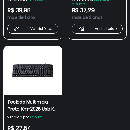
Madeira
atalho
R$ 39,98
R$ 37,29
mais de 1 ano
mais de 2 anos
Ver histórico
Ver histórico
Teclado Multimidia
Preto Km-2928 Usb K-
mex
vendido por
Kabum
R$ 27,54