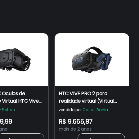
 Oculos de
HTC VIVE PRO 2 para
 Virtual HTC Vive
realidade virtual (Virtual
ite Headset, Preto,
Reality / Somente o
r
Pichau
vendido por
Casas Bahia
06-00
Headset) - 99HASW001-00
9,99
R$ 9.665,87
 ano
mais de 2 anos