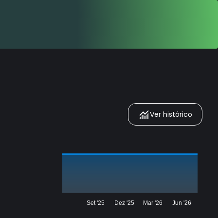
Ver histórico
Set '25
Dez '25
Mar '26
Jun '26