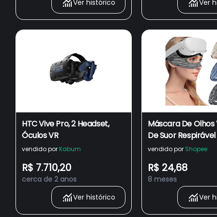
Ver histórico
Ver h
HTC Vive Pro, 2 Headset,
Máscara De Olhos V
Óculos VR
De Suor Respirável
Para Oculus Quest 
vendido por
Kabum
vendido por
Shopee
Vive , PS , Gear , Tr
R$ 7.710,20
R$ 24,68
cerca de 2 anos
8 meses
Ver histórico
Ver h