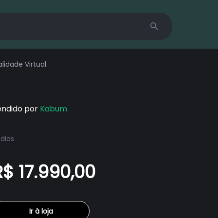
Search
alidade Virtual
endido por
Kabum
 dias
R$ 17.990,00
Ir à loja