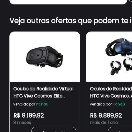
Veja outras ofertas que podem te 
Oculos de Realidade Virtual
Oculos de Realidade
HTC Vive Cosmos Elite
HTC Vive Cosmos, A
Headset, Preto, 99HASF006-
99HARL000-00
vendido por
Pichau
vendido por
Pichau
00
R$ 9.199,92
R$ 9.899,92
8 meses
mais de 1 ano