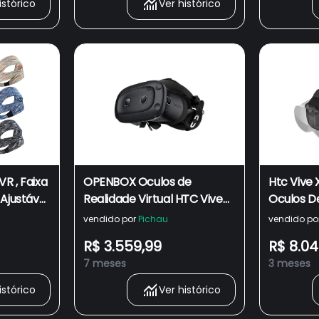
istórico
Ver histórico
R , Faixa
OPENBOX Oculos de
Htc Vive 
 Ajustável
Realidade Virtual HTC Vive
Oculos De
2 , HTC
Cosmos Elite Headset, Preto,
vendido por
Pichau
vendido po
einos
99HASF006-00
R$ 3.559,99
R$ 8.04
7 meses
3 meses
istórico
Ver histórico