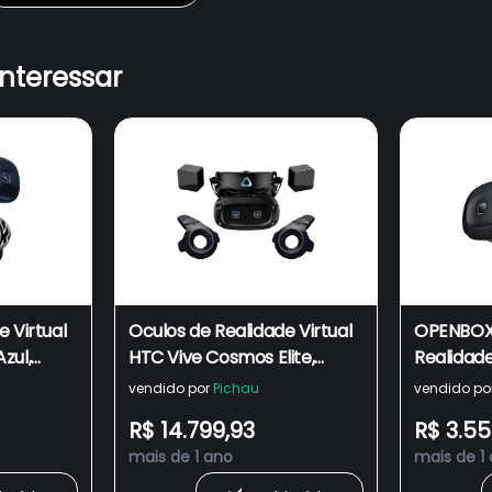
interessar
 Virtual
Oculos de Realidade Virtual
OPENBOX
zul,
HTC Vive Cosmos Elite,
Realidade
Preto, 99HART000-00
Cosmos El
vendido por
Pichau
vendido po
99HASF0
R$ 14.799,93
R$ 3.55
mais de 1 ano
mais de 1