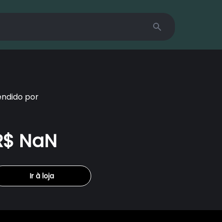
Search
endido por
R$ NaN
Ir à loja