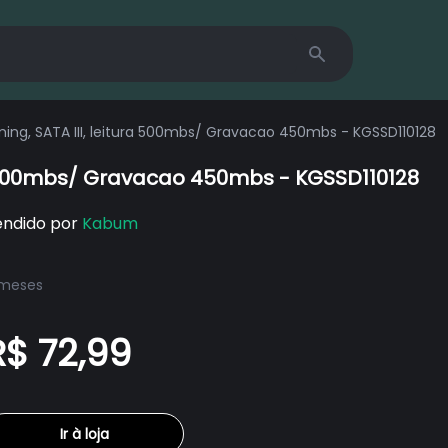
Search
ing, SATA III, leitura 500mbs/ Gravacao 450mbs - KGSSD110128
ra 500mbs/ Gravacao 450mbs - KGSSD110128
endido por
Kabum
 meses
R$ 72,99
Ir à loja