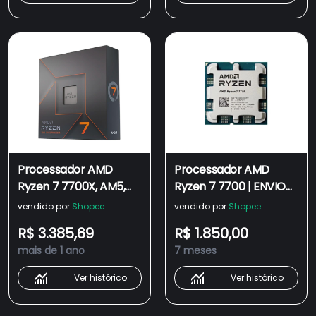
Processador AMD
Processador AMD
Ryzen 7 7700X, AM5,
Ryzen 7 7700 | ENVIO
4.5GHz (5.4GHz Max
IMEDIATO | 5.3GHz Max
vendido por
Shopee
vendido por
Shopee
Turbo), Cache 40MB, 8
Turbo | Cache 40MB |
R$ 3.385,69
R$ 1.850,00
Núcleos, Vídeo
AM5 | 8 Núcleos | com
mais de 1 ano
7 meses
Integrado - 100-
Vídeo Integrado
100000591WOF
Ver histórico
Ver histórico