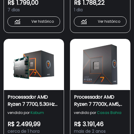
R$ 1.799,00
R$ 1.788,22
Vídeo S/ Cooler - 100-
40MB, AM5, 100-
7 dias
1 dia
100000591wof
100000591WOF
Ver histórico
Ver histórico
Processador AMD
Processador AMD
Ryzen 7 7700, 5.3GHz
Ryzen 7 7700X, AM5,
Max Turbo, Cache
4.5GHz (5.4GHz Max
vendido por
Kabum
vendido por
Casas Bahia
40MB, AM5, 8 Núcleos,
Turbo), Cache 40MB, 8
R$ 2.499,99
R$ 3.191,46
Vídeo Integrado - 100-
Núcleos, Vídeo
cerca de 1 hora
mais de 2 anos
100000592BOX
Integrado - 100-