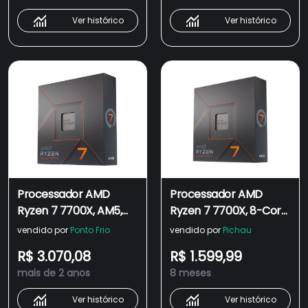
100000591WOF
Ver histórico
Ver histórico
Processador AMD
Processador AMD
Ryzen 7 7700X, AM5,
Ryzen 7 7700X, 8-Core,
4.5GHz (5.4GHz Max
16-Threads, 4.5GHz
vendido por
Ponto Frio
vendido por
Pichau
Turbo), Cache 40MB, 8
(5.4GHz Turbo), Cache
R$ 3.070,08
R$ 1.599,99
Núcleos, Vídeo
40MB, AM5, 100-
mais de 2 anos
8 meses
Integrado - 100-
100000591WOF-BR
100000591WOF
Ver histórico
Ver histórico