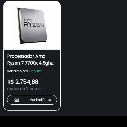
Processador Amd
Ryzen 7 7700x 4.5ghz
(5.4ghz Turbo) 40mb
vendido por
Kabum
Cache 8 Nucleos 16
R$ 2.754,68
Threads Am5 Sem
cerca de 2 horas
Cooler 100-000000591
Ver histórico