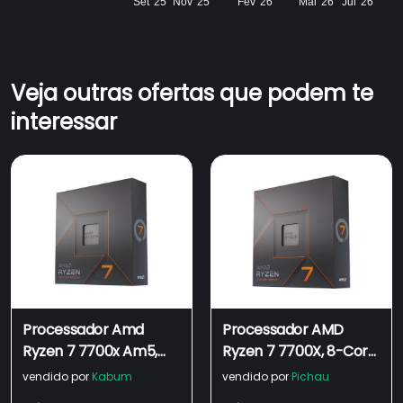
Set '25
Nov '25
Fev '26
Mai '26
Jul '26
Veja outras ofertas que podem te
interessar
Processador Amd
Processador AMD
Ryzen 7 7700x Am5,
Ryzen 7 7700X, 8-Core,
5.4Ghz 40mb, Cache
16-Threads, 4.5GHz
vendido por
Kabum
vendido por
Pichau
Radeon Graphics C/
(5.4GHz Turbo), Cache