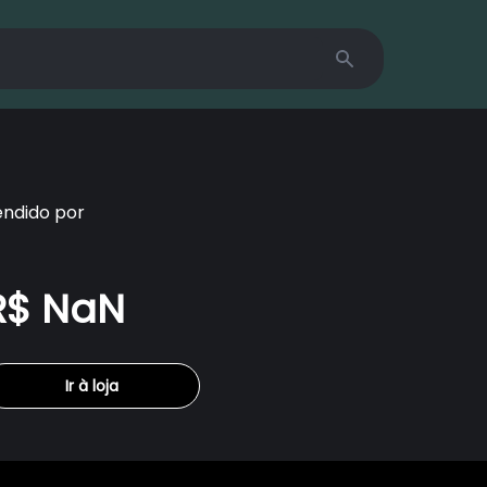
Search
endido por
R$ NaN
Ir à loja