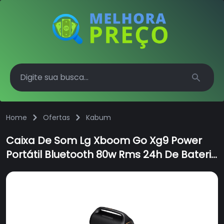
Search
Home
Ofertas
Kabum
Caixa De Som Lg Xboom Go Xg9 Power
Portátil Bluetooth 80w Rms 24h De Bateria
Ip67 Iluminação De Palco Sound Boost
Xg9qbk