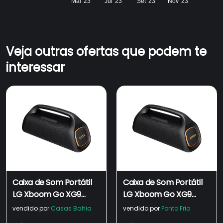
Mai '23
Jul '23
Set '23
Nov '23
Veja outras ofertas que podem te
interessar
Caixa de Som Portátil
Caixa de Som Portátil
LG Xboom Go XG9
LG Xboom Go XG9
com Bluetooth,
com Bluetooth,
vendido por
Casas Bahia
vendido por
Ponto Frio
Iluminação de Palco, 24
Iluminação de Palco, 24