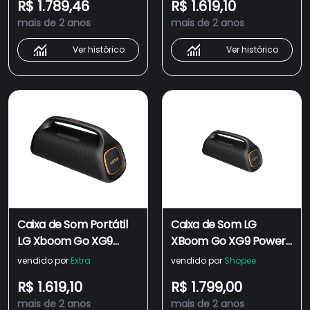
R$ 1.789,46
R$ 1.619,10
Horas Bateria, IP67 -
Horas Bateria, IP67 -
mais de 2 anos
mais de 2 anos
80W + 40W RMS
80W + 40W RMS
Ver histórico
Ver histórico
Caixa de Som Portátil
Caixa de Som LG
LG Xboom Go XG9
XBoom Go XG9 Power
com Bluetooth,
Portátil Bluetooth 80W
vendido por
Extra
vendido por
Shopee
Iluminação de Palco, 24
RMS 24h de Bateria
R$ 1.619,10
R$ 1.799,00
Horas Bateria, IP67 -
IP67 Iluminação de
mais de 2 anos
mais de 2 anos
80W + 40W RMS
Palco Sound Boost