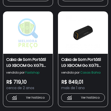
Caixa de Som Portátil
Caixa de Som Portátil
LG XBOOM Go XG7S
LG XBOOM Go XG7S
Power Bluetooth 24h
Power Bluetooth 24h
vendido por
Fastshop
vendido por
Casas Bahia
De Bateria IP67 Sound
De Bateria IP67 Sound
R$ 719,10
R$ 849,01
Boost
Boost
cerca de 2 anos
mais de 1 ano
Ver histórico
Ver histórico