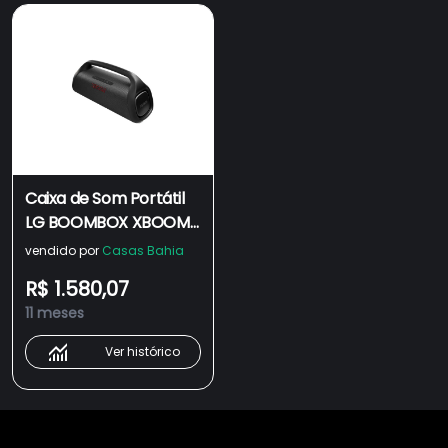
Caixa de Som Portátil
LG BOOMBOX XBOOM
Go XG9 Power
vendido por
Casas Bahia
Bluetooth 24H De
R$ 1.580,07
Bateria IP67 Sound
11 meses
Boost
Ver histórico