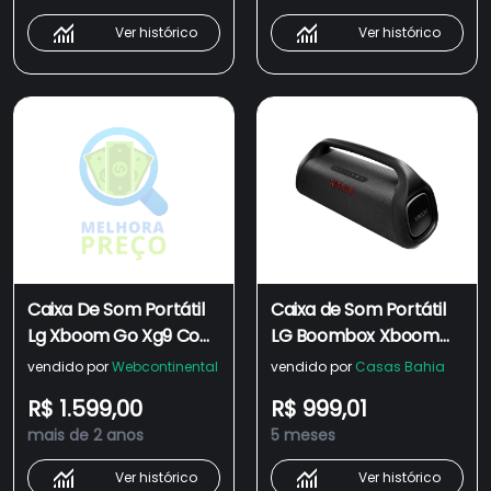
XG9QBK
Ver histórico
Ver histórico
Caixa De Som Portátil
Caixa de Som Portátil
Lg Xboom Go Xg9 Com
LG Boombox Xboom
Bluetooth Ip67 - 80W +
Go XG9 Power P67
vendido por
Webcontinental
vendido por
Casas Bahia
40W Rms Preto Bivolt
Sound Boost 80W
R$ 1.599,00
R$ 999,01
(Woofer) e 40W
mais de 2 anos
5 meses
(Tweeter) RMS - Preta
Ver histórico
Ver histórico