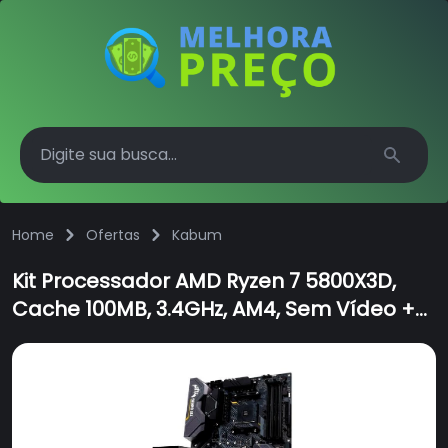
Search
Home
Ofertas
Kabum
Kit Processador AMD Ryzen 7 5800X3D,
Cache 100MB, 3.4GHz, AM4, Sem Vídeo +
Placa-Mãe Asus TUF Gaming X570-
PLUS/BR, AMD AM4, ATX, DDR4