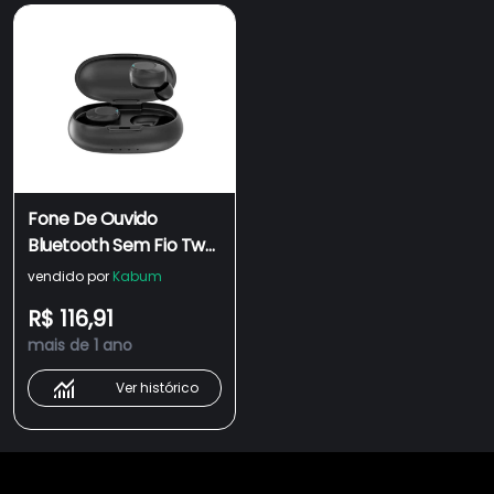
Fone De Ouvido
Bluetooth Sem Fio Tws
Air Buds 200 I2go Com
vendido por
Kabum
Estojo De
R$ 116,91
Carregamento - I2go
mais de 1 ano
Plus
Ver histórico