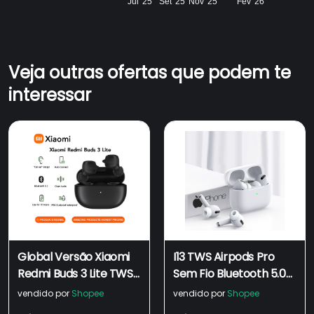
Jul '25
Set '25
Nov '25
Fev '26
Veja outras ofertas que podem te
interessar
Global Versão Xiaomi
I13 TWS Airpods Pro
Redmi Buds 3 Lite TWS
Sem Fio Bluetooth 5.0
Verdadeiro Fone De
Air 3 Fone De Ouvido
vendido por
Shopee
vendido por
Shopee
Ouvido Sem Fio
Esportivo Com