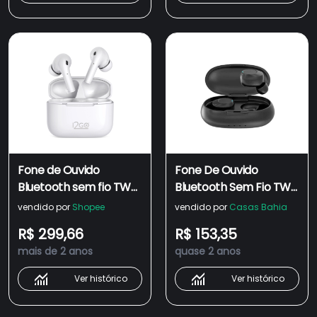
Fone de Ouvido
Fone De Ouvido
Bluetooth sem fio TWS
Bluetooth Sem Fio TWS
Air Buds Go 2 i2GO com
Air Buds 200 I2GO Com
vendido por
Shopee
vendido por
Casas Bahia
Estojo de
Estojo De
R$ 299,66
R$ 153,35
Carregamento - i2GO
Carregamento - I2GO
mais de 2 anos
quase 2 anos
Plus
Plus
Ver histórico
Ver histórico