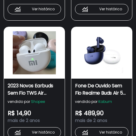
De Longa Duração Da
Ver histórico
Ver histórico
Bateria Rma213 Para
GT 3
2023 Novos Earbuds
Fone De Ouvido Sem
Sem Fio TWS Air
Fio Realme Buds Air 5
Bluetooth Com Fones
Tws, Cancelamento De
vendido por
Shopee
vendido por
Kabum
De Ouvido Mic Fone
Ruído Ativo, Bluetooth
R$ 14,90
R$ 489,90
Pro 6
5.3, Bateria 38h, 50db
mais de 2 anos
mais de 2 anos
Ver histórico
Ver histórico