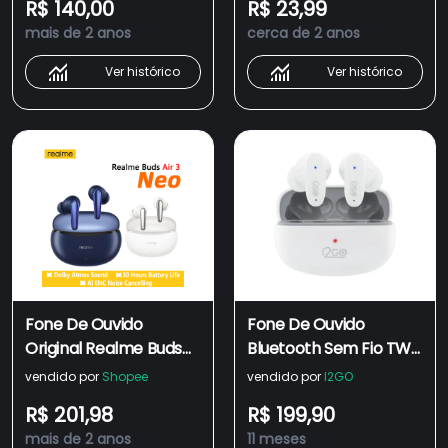
R$ 140,00
R$ 23,99
Bluetooth 5.2 Fones
Microfone
mais de 2 anos
cerca de 2 anos
Touch Control
Ver histórico
Ver histórico
Fone De Ouvido
Fone De Ouvido
Original Realme Buds
Bluetooth Sem Fio TWS
Air 3 NEO TWS
Air Buds GO 2.0 I2GO
vendido por
Shopee
vendido por
I2GO
Bluetooth 5.2 AI ENC
Com Estojo De
R$ 201,98
R$ 199,90
Cancelamento De
Carregamento - I2GO
mais de 2 anos
11 meses
Ruído Sem Fio 30 Horas
Plus