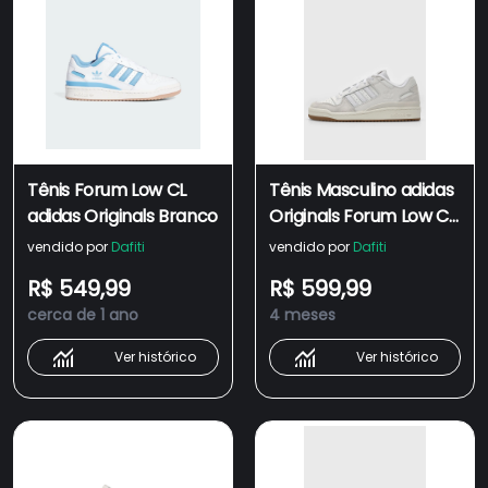
Tênis Forum Low CL
Tênis Masculino adidas
adidas Originals Branco
Originals Forum Low CL
Branco
vendido por
Dafiti
vendido por
Dafiti
R$ 549,99
R$ 599,99
cerca de 1 ano
4 meses
Ver histórico
Ver histórico