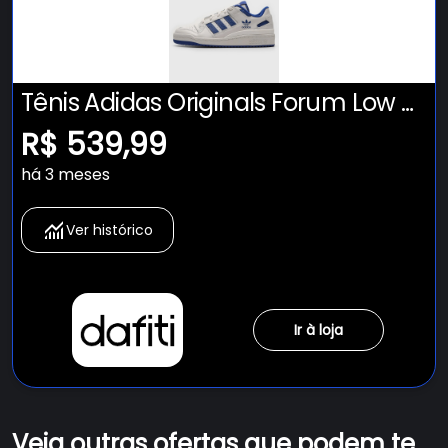
Tênis Adidas Originals Forum Low Cl
Branco
R$ 539,99
há 3 meses
Ver histórico
Ir à loja
Veja outras ofertas que podem te