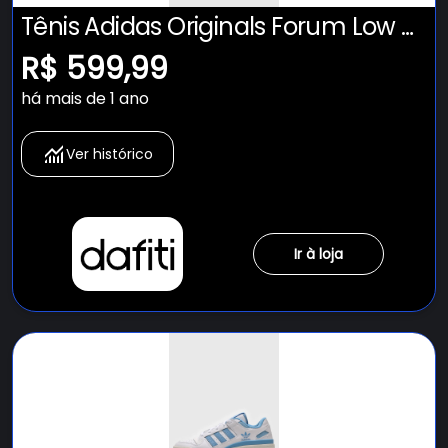
Tênis Adidas Originals Forum Low Cl
Branco
R$ 599,99
há mais de 1 ano
Ver histórico
Ir à loja