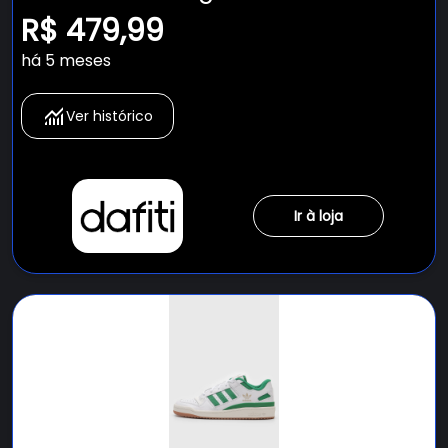
Branco
R$ 479,99
há 5 meses
Ver histórico
Ir à loja