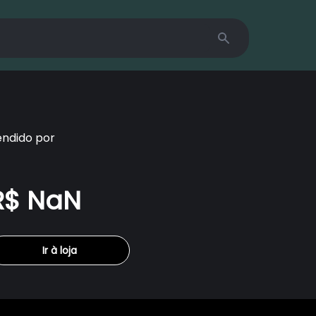
Search
endido por
R$ NaN
Ir à loja