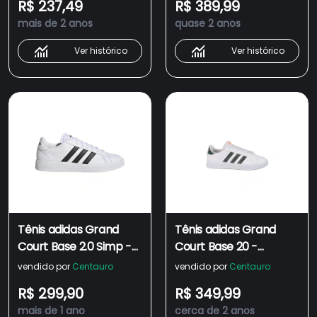
R$ 237,49
R$ 389,99
mais de 2 anos
quase 2 anos
Ver histórico
Ver histórico
Tênis adidas Grand
Tênis adidas Grand
Court Base 2.0 Simp -
Court Base 20 -
Masculino
Masculino
vendido por
Centauro
vendido por
Centauro
R$ 299,90
R$ 349,99
mais de 1 ano
cerca de 2 anos