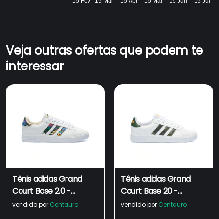
15 Fev
15 Mar
15 Abr
15 Mai
15 Jun
15 Jul
Veja outras ofertas que podem te
interessar
Tênis adidas Grand
Tênis adidas Grand
Court Base 2.0 -
Court Base 20 -
Masculino
Masculino
vendido por
Centauro
vendido por
Centauro