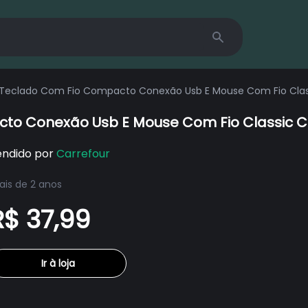
Search
Teclado Com Fio Compacto Conexão Usb E Mouse Com Fio Clas
to Conexão Usb E Mouse Com Fio Classic C
endido por
Carrefour
is de 2 anos
R$ 37,99
Ir à loja