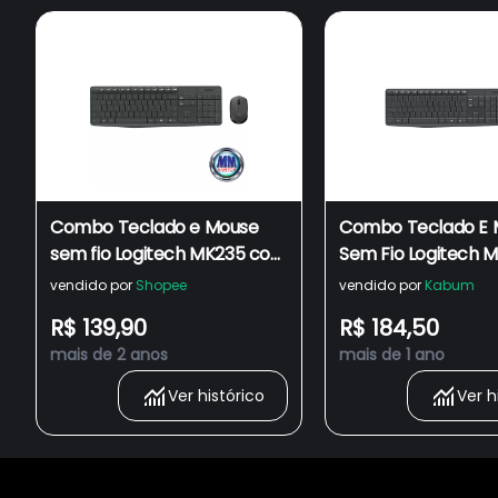
Combo Teclado e Mouse
Combo Teclado E 
sem fio Logitech MK235 com
Sem Fio Logitech 
Conexão USB, Pilhas Inclusas
Com Conexão Usb, 
vendido por
Shopee
vendido por
Kabum
e Layout ABNT2 - 920-
Inclusas E Layout A
R$ 139,90
R$ 184,50
007903
920-007903
mais de 2 anos
mais de 1 ano
Ver histórico
Ver h