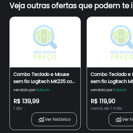
Veja outras ofertas que podem te 
Combo Teclado e Mouse
Combo Teclado e 
sem fio Logitech MK235 com
sem fio Logitech 
Conexão USB, Pilhas Inclusas
Design Compacto,
vendido por
Kabum
vendido por
Kabum
e Layout ABNT2 - 920-
USB, Pilhas Inclusa
R$ 139,99
R$ 119,90
007903
ABNT2 - 920-0044
1 dia
cerca de 1 mês
Ver histórico
Ver h