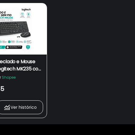
eclado e Mouse
Logitech MK235 com
SB, Pilhas Inclusas
r
Shopee
 ABNT2
45
Ver histórico