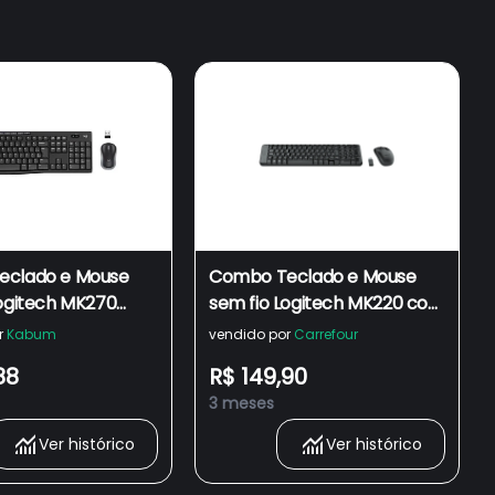
eclado e Mouse
Combo Teclado e Mouse
Logitech MK270
sem fio Logitech MK220 com
as de Mídia de
Design Compacto, Conexão
r
Kabum
vendido por
Carrefour
sso, Conexão USB,
USB, Pilhas Inclusas e Layout
88
R$ 149,90
clusas e Layout
ABNT2
3 meses
920-004433
Ver histórico
Ver histórico