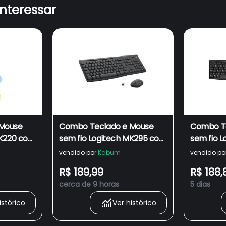
interessar
Mouse
Combo Teclado e Mouse
Combo T
MK220 com
sem fio Logitech MK295 com
sem fio 
 Conexão
Digitação e Clique Silencioso,
com Tecl
vendido por
Kabum
vendido po
s e Layout
Conexão USB, Pilhas Inclusas
Fácil Ace
R$ 189,99
R$ 188,
31
e Layout ABNT2 - 920-
Pilhas In
cerca de 9 horas
5 dias
009793
ABNT2 -
istórico
Ver histórico