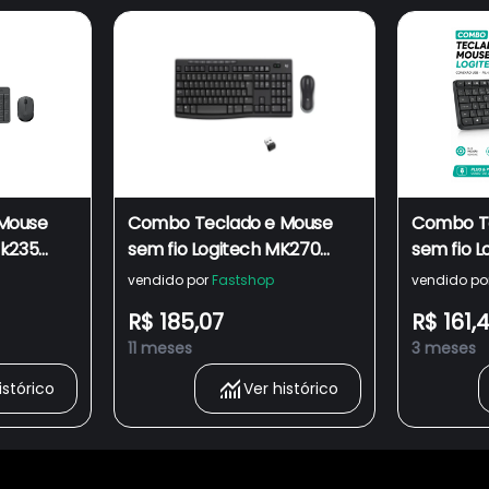
Mouse
Combo Teclado e Mouse
Combo T
Mk235
sem fio Logitech MK270
sem fio 
Pilhas
com Teclas de Mídia de
Conexão U
vendido por
Fastshop
vendido po
bnt2 -
Fácil Acesso, Conexão USB
e Layout
R$ 185,07
R$ 161,
11 meses
3 meses
istórico
Ver histórico